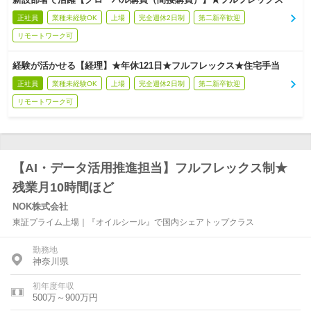
正社員
業種未経験OK
上場
完全週休2日制
第二新卒歓迎
リモートワーク可
経験が活かせる【経理】★年休121日★フルフレックス★住宅手当
正社員
業種未経験OK
上場
完全週休2日制
第二新卒歓迎
リモートワーク可
【AI・データ活用推進担当】フルフレックス制★
残業月10時間ほど
NOK株式会社
東証プライム上場｜『オイルシール』で国内シェアトップクラス
勤務地
神奈川県
初年度年収
500万～900万円