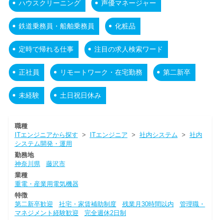
ハウスクリーニング
声優マネージャー
鉄道乗務員・船舶乗務員
化粧品
定時で帰れる仕事
注目の求人検索ワード
正社員
リモートワーク・在宅勤務
第二新卒
未経験
土日祝日休み
職種
ITエンジニアから探す
>
ITエンジニア
>
社内システム
>
社内
システム開発・運用
勤務地
神奈川県
藤沢市
業種
重電・産業用電気機器
特徴
第二新卒歓迎
社宅・家賃補助制度
残業月30時間以内
管理職・
マネジメント経験歓迎
完全週休2日制