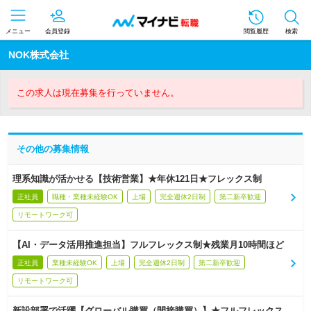
メニュー
会員登録
閲覧履歴
検索
NOK株式会社
この求人は現在募集を行っていません。
その他の募集情報
理系知識が活かせる【技術営業】★年休121日★フレックス制
正社員
職種・業種未経験OK
上場
完全週休2日制
第二新卒歓迎
リモートワーク可
【AI・データ活用推進担当】フルフレックス制★残業月10時間ほど
正社員
業種未経験OK
上場
完全週休2日制
第二新卒歓迎
リモートワーク可
新設部署で活躍【グローバル購買（間接購買）】★フルフレックス