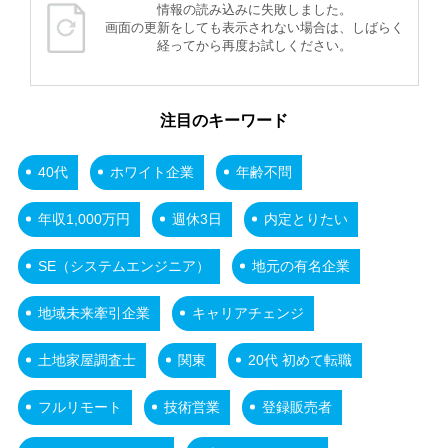
情報の読み込みに失敗しました。
画面の更新をしても表示されない場合は、しばらく
経ってから再度お試しください。
注目のキーワード
40代
ホワイト企業
年齢不問
年収1,000万円
週休3日
内定とりたい
SE（システムエンジニア）
地元の有名企業
地域未来牽引企業
キャリアチェンジ
土地家屋調査士
関東
20代 初めて転職
フルリモート
技術営業
登録販売者