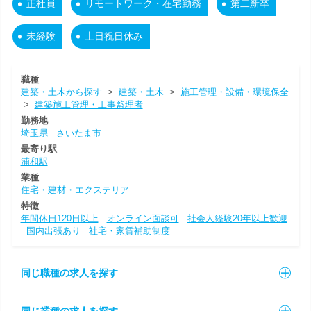
正社員
リモートワーク・在宅勤務
第二新卒
未経験
土日祝日休み
職種
建築・土木から探す
>
建築・土木
>
施工管理・設備・環境保全
>
建築施工管理・工事監理者
勤務地
埼玉県
さいたま市
最寄り駅
浦和駅
業種
住宅・建材・エクステリア
特徴
年間休日120日以上
オンライン面談可
社会人経験20年以上歓迎
国内出張あり
社宅・家賃補助制度
同じ職種の求人を探す