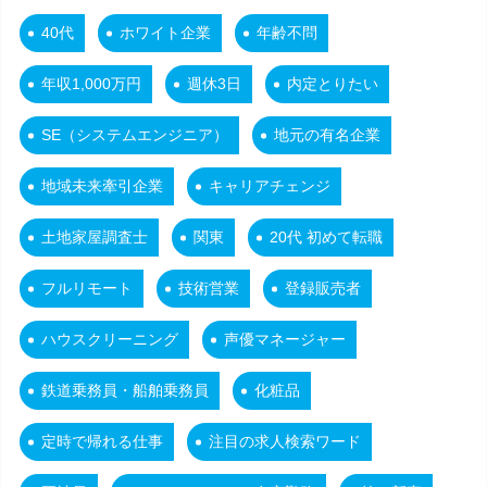
40代
ホワイト企業
年齢不問
年収1,000万円
週休3日
内定とりたい
SE（システムエンジニア）
地元の有名企業
地域未来牽引企業
キャリアチェンジ
土地家屋調査士
関東
20代 初めて転職
フルリモート
技術営業
登録販売者
ハウスクリーニング
声優マネージャー
鉄道乗務員・船舶乗務員
化粧品
定時で帰れる仕事
注目の求人検索ワード