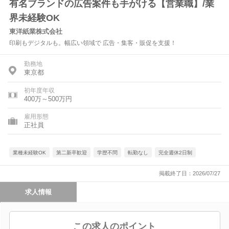
有名ブランドの広告案件も手がける【営業職】/業
界未経験OK
東洋紙業株式会社
印刷もデジタルも。幅広い領域で 広告・集客・販促を支援！
勤務地
東京都
初年度年収
400万～500万円
雇用形態
正社員
業種未経験OK
第二新卒歓迎
学歴不問
転勤なし
完全週休2日制
掲載終了日：2026/07/27
求人情報
この求人のポイント