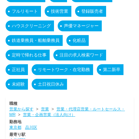
フルリモート
技術営業
登録販売者
ハウスクリーニング
声優マネージャー
鉄道乗務員・船舶乗務員
化粧品
定時で帰れる仕事
注目の求人検索ワード
正社員
リモートワーク・在宅勤務
第二新卒
未経験
土日祝日休み
職種
営業から探す
>
営業
>
営業・代理店営業・ルートセールス・
MR
>
営業・企画営業（法人向け）
勤務地
東京都
品川区
最寄り駅