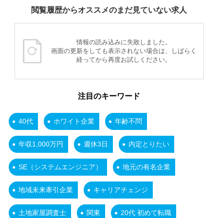
閲覧履歴からオススメのまだ見ていない求人
情報の読み込みに失敗しました。
画面の更新をしても表示されない場合は、しばらく
経ってから再度お試しください。
注目のキーワード
40代
ホワイト企業
年齢不問
年収1,000万円
週休3日
内定とりたい
SE（システムエンジニア）
地元の有名企業
地域未来牽引企業
キャリアチェンジ
土地家屋調査士
関東
20代 初めて転職