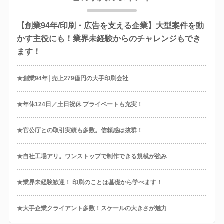
【創業94年/印刷・広告を支える企業】大型案件を動
かす主役にも！業界未経験からのチャレンジもでき
ます！
★創業94年│売上279億円の大手印刷会社
★年休124日／土日祝休 プライベートも充実！
★官公庁との取引実績も多数。信頼感は抜群！
★自社工場アリ。ワンストップで制作できる規模が強み
★業界未経験歓迎！ 印刷のことは基礎から学べます！
★大手企業クライアント多数！スケールの大きさが魅力