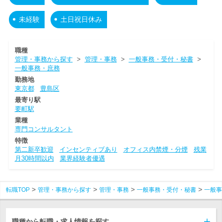
未経験
土日祝日休み
職種
管理・事務から探す
>
管理・事務
>
一般事務・受付・秘書
>
一般事務・庶務
勤務地
東京都
豊島区
最寄り駅
要町駅
業種
専門コンサルタント
特徴
第二新卒歓迎
インセンティブあり
オフィス内禁煙・分煙
残業
月30時間以内
業界経験者優遇
転職TOP
管理・事務から探す
管理・事務
一般事務・受付・秘書
一般事
職種から転職・求人情報を探す