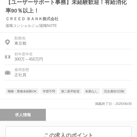
【ユーザーサポート事務】未経験歓迎！有給消化
率90％以上！
ＣＲＥＥＤ ＢＡＮＫ株式会社
退職コンシェルジュ/退職NOTE
勤務地
東京都
初年度年収
300万～450万円
雇用形態
正社員
職種・業種未経験OK
学歴不問
第二新卒歓迎
転勤なし
完全週休2日制
掲載終了日：2025/06/30
求人情報
この求人のポイント