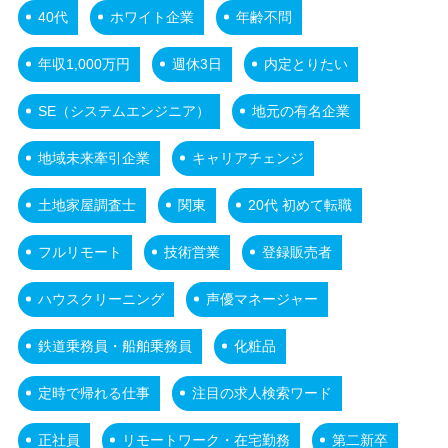
40代
ホワイト企業
年齢不問
年収1,000万円
週休3日
内定とりたい
SE（システムエンジニア）
地元の有名企業
地域未来牽引企業
キャリアチェンジ
土地家屋調査士
関東
20代 初めて転職
フルリモート
技術営業
登録販売者
ハウスクリーニング
声優マネージャー
鉄道乗務員・船舶乗務員
化粧品
定時で帰れる仕事
注目の求人検索ワード
正社員
リモートワーク・在宅勤務
第二新卒