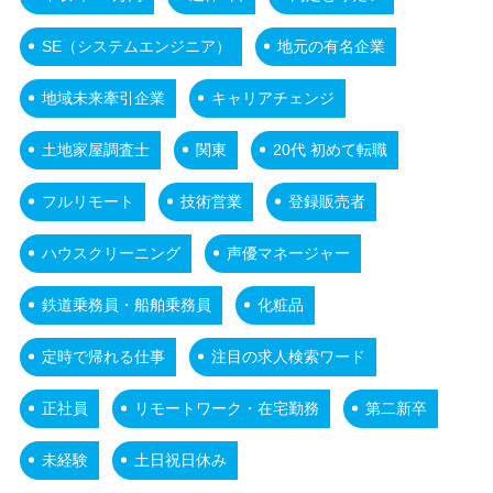
SE（システムエンジニア）
地元の有名企業
地域未来牽引企業
キャリアチェンジ
土地家屋調査士
関東
20代 初めて転職
フルリモート
技術営業
登録販売者
ハウスクリーニング
声優マネージャー
鉄道乗務員・船舶乗務員
化粧品
定時で帰れる仕事
注目の求人検索ワード
正社員
リモートワーク・在宅勤務
第二新卒
未経験
土日祝日休み