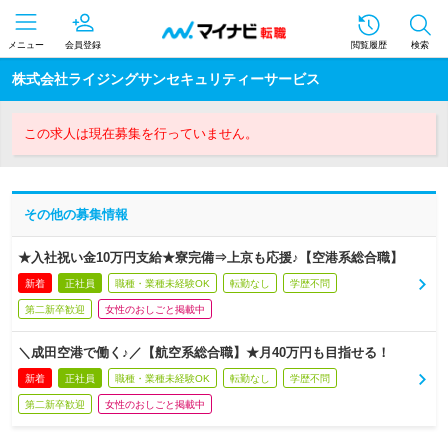
メニュー
会員登録
閲覧履歴
検索
株式会社ライジングサンセキュリティーサービス
この求人は現在募集を行っていません。
その他の募集情報
★入社祝い金10万円支給★寮完備⇒上京も応援♪【空港系総合職】
新着
正社員
職種・業種未経験OK
転勤なし
学歴不問
第二新卒歓迎
女性のおしごと掲載中
＼成田空港で働く♪／【航空系総合職】★月40万円も目指せる！
新着
正社員
職種・業種未経験OK
転勤なし
学歴不問
第二新卒歓迎
女性のおしごと掲載中