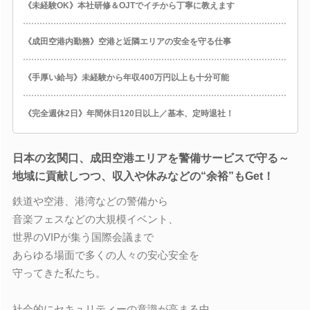
《未経験OK》本社研修＆OJTでイチから丁寧に教えます
《成田空港内勤務》空港と近隣エリアの安全を守る仕事
《手厚い給与》未経験から年収400万円以上も十分可能
《完全週休2日》年間休日120日以上／基本、定時退社！
日本の玄関口、成田空港エリアを警備サービスで守る～
地域に貢献しつつ、収入や休みなどの“余裕”もGet！
鉄道や空港、港湾などの警備から
音楽フェスなどの大規模イベント、
世界のVIPが集う国際会議まで
あらゆる場面で多くの人々の安心安全を
守ってきた私たち。
社会的にセキュリティーの意識が高まる中、