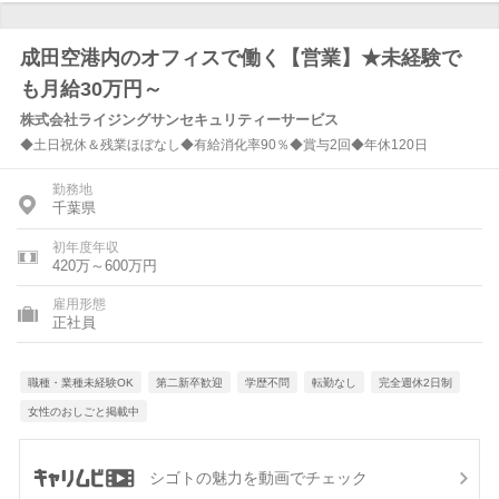
成田空港内のオフィスで働く【営業】★未経験で
も月給30万円～
株式会社ライジングサンセキュリティーサービス
◆土日祝休＆残業ほぼなし◆有給消化率90％◆賞与2回◆年休120日
勤務地
千葉県
初年度年収
420万～600万円
雇用形態
正社員
職種・業種未経験OK
第二新卒歓迎
学歴不問
転勤なし
完全週休2日制
女性のおしごと掲載中
シゴトの魅力を動画でチェック