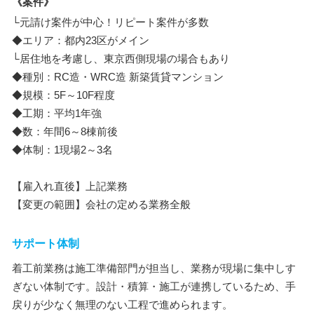
《案件》
└元請け案件が中心！リピート案件が多数
◆エリア：都内23区がメイン
└居住地を考慮し、東京西側現場の場合もあり
◆種別：RC造・WRC造 新築賃貸マンション
◆規模：5F～10F程度
◆工期：平均1年強
◆数：年間6～8棟前後
◆体制：1現場2～3名
【雇入れ直後】上記業務
【変更の範囲】会社の定める業務全般
サポート体制
着工前業務は施工準備部門が担当し、業務が現場に集中しす
ぎない体制です。設計・積算・施工が連携しているため、手
戻りが少なく無理のない工程で進められます。