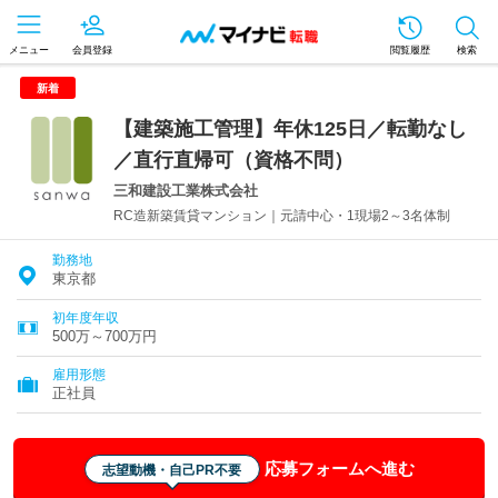
メニュー
会員登録
閲覧履歴
検索
新着
【建築施工管理】年休125日／転勤なし
／直行直帰可（資格不問）
三和建設工業株式会社
RC造新築賃貸マンション｜元請中心・1現場2～3名体制
勤務地
東京都
初年度年収
500万～700万円
雇用形態
正社員
応募フォームへ進む
志望動機・自己PR不要