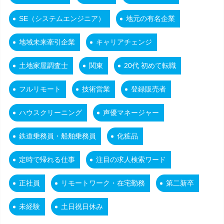
SE（システムエンジニア）
地元の有名企業
地域未来牽引企業
キャリアチェンジ
土地家屋調査士
関東
20代 初めて転職
フルリモート
技術営業
登録販売者
ハウスクリーニング
声優マネージャー
鉄道乗務員・船舶乗務員
化粧品
定時で帰れる仕事
注目の求人検索ワード
正社員
リモートワーク・在宅勤務
第二新卒
未経験
土日祝日休み