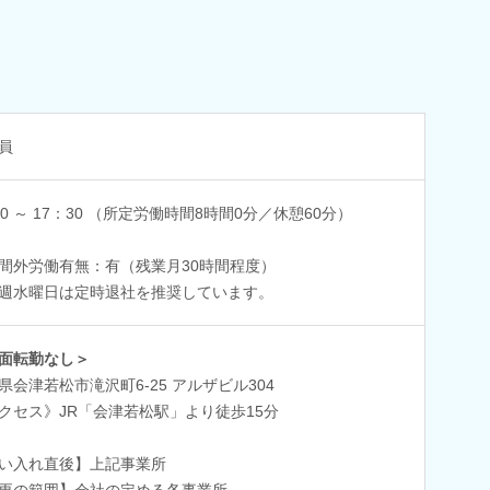
員
30 ～ 17：30 （所定労働時間8時間0分／休憩60分）
間外労働有無：有（残業月30時間程度）
週水曜日は定時退社を推奨しています。
面転勤なし＞
県会津若松市滝沢町6-25 アルザビル304
クセス》JR「会津若松駅」より徒歩15分
い入れ直後】上記事業所
更の範囲】会社の定める各事業所