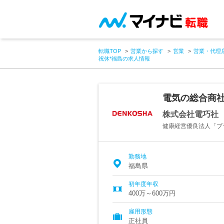
転職TOP
営業から探す
営業
営業・代理
祝休*福島の求人情報
電気の総合商社
株式会社電巧社
健康経営優良法人「ブ
勤務地
福島県
初年度年収
400万～600万円
雇用形態
正社員