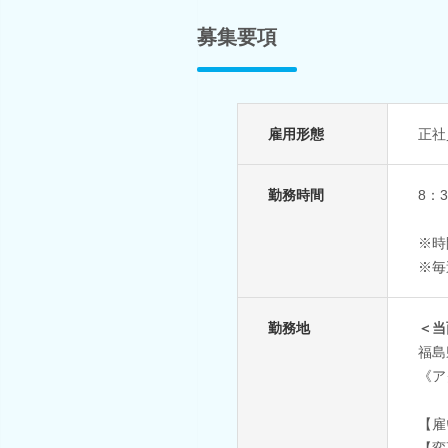
募集要項
雇用形態
正社
勤務時間
8：
※時
※毎
勤務地
＜当
福島
《ア
【雇
【変