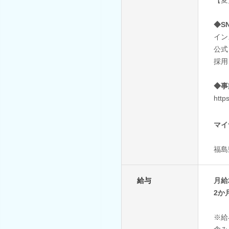
◆S
イン
公式：
採用：
◆事
http
マイ
福島
給与
月給
2か
※給