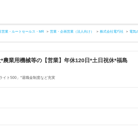
店営業・ルートセールス・MR
営業・企画営業（法人向け）
株式会社電巧社
電気
*農業用機械等の【営業】年休120日*土日祝休*福島
ライト500」*退職金制度など充実