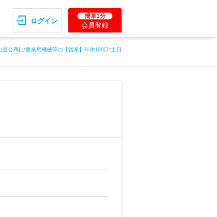
簡単1分
ログイン
会員登録
の総合商社*農業用機械等の【営業】年休120日*土日