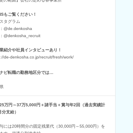
NSもご覧ください！
スタグラム
@de.denkosha
@denkosha_recruit
業紹介や社員インタビューあり！
s://de-denkosha.co.jp/recruit/fresh/work/
ナビ転職の勤務地区分では…
県
25万円～37万5,000円＋諸手当＋賞与年2回（過去実績計
月分支給）
与には20時間分の固定残業代（30,000円～55,000円）を