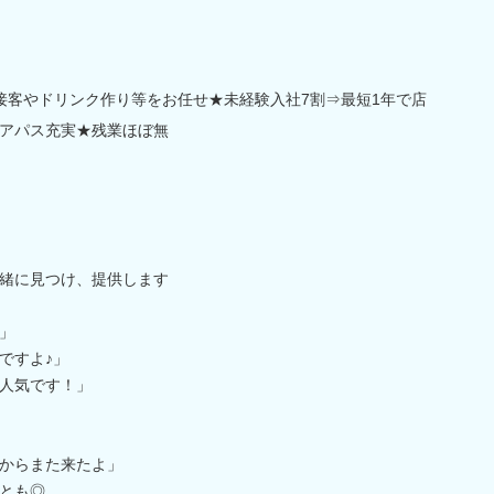
の接客やドリンク作り等をお任せ★未経験入社7割⇒最短1年で店
アパス充実★残業ほぼ無
緒に見つけ、提供します
」
ですよ♪」
人気です！」
からまた来たよ」
とも◎