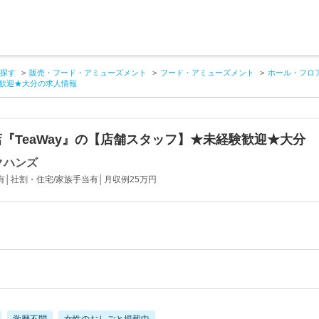
探す
販売・フード・アミューズメント
フード・アミューズメント
ホール・フロ
験歓迎★大分の求人情報
『TeaWay』の【店舗スタッフ】★未経験歓迎★大分
クハンズ
有│社割・住宅/家族手当有│月収例25万円
学歴不問
女性のおしごと掲載中