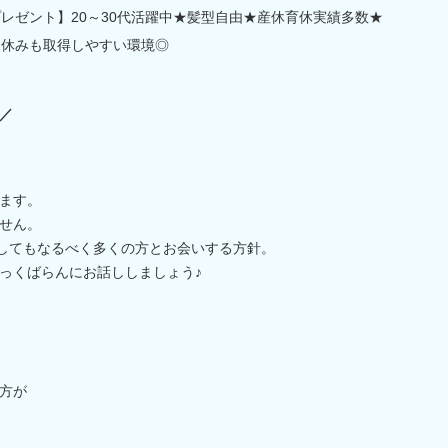
プレゼント】20～30代活躍中★髪型自由★産休育休実績多数★
お休みも取得しやすい環境◎
／
ます。
せん。
"してもなるべく多くの方とお会いする方針。
っくばらんにお話ししましょう♪
方が