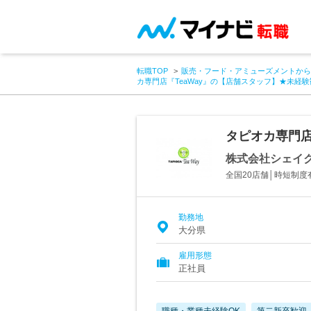
転職TOP
販売・フード・アミューズメントから
カ専門店『TeaWay』の【店舗スタッフ】★未経
タピオカ専門店
株式会社シェイ
全国20店舗│時短制度
勤務地
大分県
雇用形態
正社員
職種・業種未経験OK
第二新卒歓迎