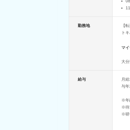
0
1
勤務地
【転
トキ
マイ
大分
給与
月給
与年
※年
※待
※研