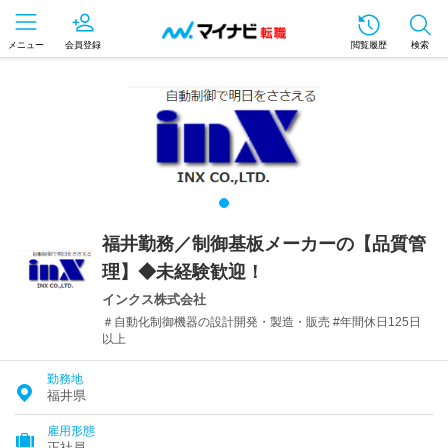
メニュー
会員登録
閲覧履歴
検索
福井勤務／制御基板メーカーの【品質管
理】◆未経験歓迎！
インクス株式会社
＃自動化制御機器の設計開発・製造・販売 #年間休日125日
以上
勤務地
福井県
雇用形態
正社員