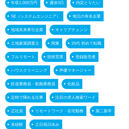
年収1,000万円
週休3日
内定とりたい
SE（システムエンジニア）
地元の有名企業
地域未来牽引企業
キャリアチェンジ
土地家屋調査士
関東
20代 初めて転職
フルリモート
技術営業
登録販売者
ハウスクリーニング
声優マネージャー
鉄道乗務員・船舶乗務員
化粧品
定時で帰れる仕事
注目の求人検索ワード
正社員
リモートワーク・在宅勤務
第二新卒
未経験
土日祝日休み