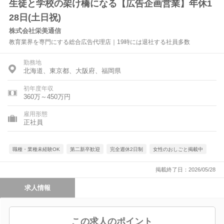
生徒と学校の架け橋になる【広告企画営業】年休1
28日(土日祝)
株式会社栄美通信
教育業界を専門にする総合広告代理店｜19時には退社する社員多数
勤務地
北海道、東京都、大阪府、福岡県
初年度年収
360万～450万円
雇用形態
正社員
職種・業種未経験OK
第二新卒歓迎
完全週休2日制
女性のおしごと掲載中
掲載終了日：2026/05/28
求人情報
この求人のポイント