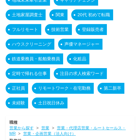
地域未来牽引企業
キャリアチェンジ
土地家屋調査士
関東
20代 初めて転職
フルリモート
技術営業
登録販売者
ハウスクリーニング
声優マネージャー
鉄道乗務員・船舶乗務員
化粧品
定時で帰れる仕事
注目の求人検索ワード
正社員
リモートワーク・在宅勤務
第二新卒
未経験
土日祝日休み
職種
営業から探す
>
営業
>
営業・代理店営業・ルートセールス・
MR
>
営業・企画営業（法人向け）