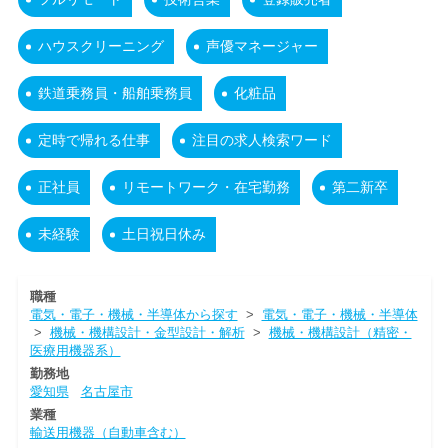
ハウスクリーニング
声優マネージャー
鉄道乗務員・船舶乗務員
化粧品
定時で帰れる仕事
注目の求人検索ワード
正社員
リモートワーク・在宅勤務
第二新卒
未経験
土日祝日休み
職種
電気・電子・機械・半導体から探す
>
電気・電子・機械・半導体
>
機械・機構設計・金型設計・解析
>
機械・機構設計（精密・
医療用機器系）
勤務地
愛知県
名古屋市
業種
輸送用機器（自動車含む）