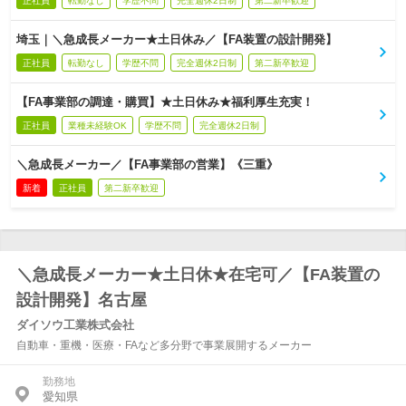
正社員
転勤なし
学歴不問
完全週休2日制
第二新卒歓迎
埼玉｜＼急成長メーカー★土日休み／【FA装置の設計開発】
正社員
転勤なし
学歴不問
完全週休2日制
第二新卒歓迎
【FA事業部の調達・購買】★土日休み★福利厚生充実！
正社員
業種未経験OK
学歴不問
完全週休2日制
＼急成長メーカー／【FA事業部の営業】《三重》
新着
正社員
第二新卒歓迎
＼急成長メーカー★土日休★在宅可／【FA装置の
設計開発】名古屋
ダイソウ工業株式会社
自動車・重機・医療・FAなど多分野で事業展開するメーカー
勤務地
愛知県