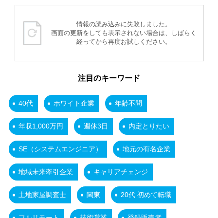
情報の読み込みに失敗しました。
画面の更新をしても表示されない場合は、しばらく
経ってから再度お試しください。
注目のキーワード
40代
ホワイト企業
年齢不問
年収1,000万円
週休3日
内定とりたい
SE（システムエンジニア）
地元の有名企業
地域未来牽引企業
キャリアチェンジ
土地家屋調査士
関東
20代 初めて転職
フルリモート
技術営業
登録販売者