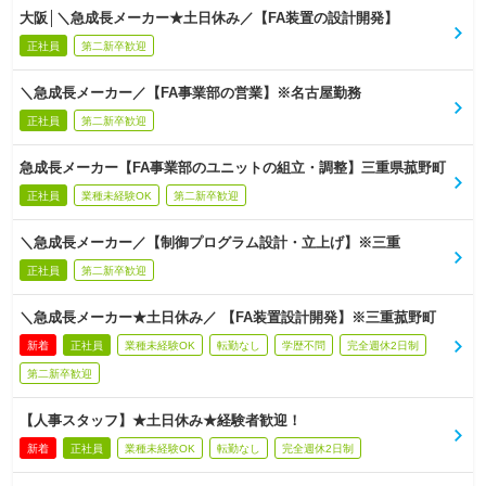
大阪│＼急成長メーカー★土日休み／【FA装置の設計開発】
正社員
第二新卒歓迎
＼急成長メーカー／【FA事業部の営業】※名古屋勤務
正社員
第二新卒歓迎
急成長メーカー【FA事業部のユニットの組立・調整】三重県菰野町
正社員
業種未経験OK
第二新卒歓迎
＼急成長メーカー／【制御プログラム設計・立上げ】※三重
正社員
第二新卒歓迎
＼急成長メーカー★土日休み／ 【FA装置設計開発】※三重菰野町
新着
正社員
業種未経験OK
転勤なし
学歴不問
完全週休2日制
第二新卒歓迎
【人事スタッフ】★土日休み★経験者歓迎！
新着
正社員
業種未経験OK
転勤なし
完全週休2日制