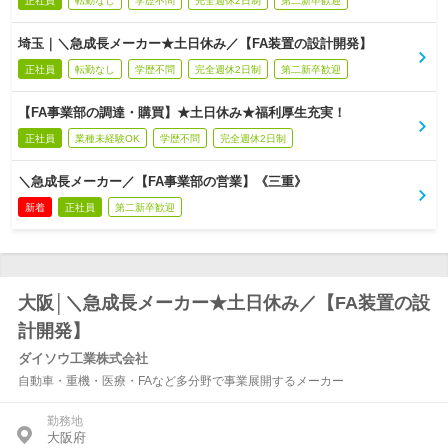
正社員
転勤なし
学歴不問
完全週休2日制
第二新卒歓迎
埼玉｜＼急成長メーカー★土日休み／【FA装置の設計開発】
正社員
転勤なし
学歴不問
完全週休2日制
第二新卒歓迎
【FA事業部の調達・購買】★土日休み★福利厚生充実！
正社員
業種未経験OK
学歴不問
完全週休2日制
＼急成長メーカー／【FA事業部の営業】《三重》
新着
正社員
第二新卒歓迎
大阪│＼急成長メーカー★土日休み／【FA装置の設
計開発】
ダイソウ工業株式会社
自動車・重機・医療・FAなど多分野で事業展開するメーカー
勤務地
大阪府