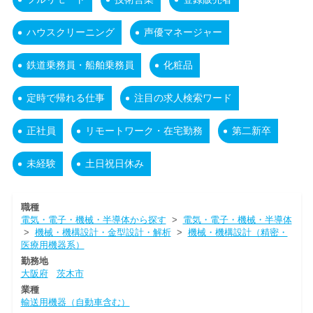
ハウスクリーニング
声優マネージャー
鉄道乗務員・船舶乗務員
化粧品
定時で帰れる仕事
注目の求人検索ワード
正社員
リモートワーク・在宅勤務
第二新卒
未経験
土日祝日休み
職種
電気・電子・機械・半導体から探す
>
電気・電子・機械・半導体
>
機械・機構設計・金型設計・解析
>
機械・機構設計（精密・
医療用機器系）
勤務地
大阪府
茨木市
業種
輸送用機器（自動車含む）