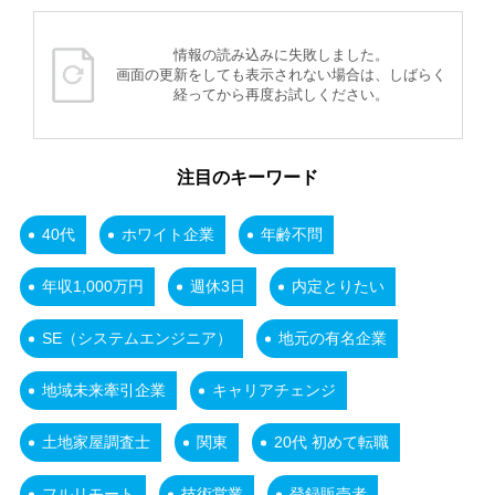
情報の読み込みに失敗しました。
画面の更新をしても表示されない場合は、しばらく
経ってから再度お試しください。
注目のキーワード
40代
ホワイト企業
年齢不問
年収1,000万円
週休3日
内定とりたい
SE（システムエンジニア）
地元の有名企業
地域未来牽引企業
キャリアチェンジ
土地家屋調査士
関東
20代 初めて転職
フルリモート
技術営業
登録販売者