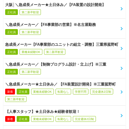
大阪│＼急成長メーカー★土日休み／【FA装置の設計開発】
正社員
第二新卒歓迎
＼急成長メーカー／【FA事業部の営業】※名古屋勤務
正社員
第二新卒歓迎
急成長メーカー【FA事業部のユニットの組立・調整】三重県菰野町
正社員
業種未経験OK
第二新卒歓迎
＼急成長メーカー／【制御プログラム設計・立上げ】※三重
正社員
第二新卒歓迎
＼急成長メーカー★土日休み／ 【FA装置設計開発】※三重菰野町
新着
正社員
業種未経験OK
転勤なし
学歴不問
完全週休2日制
第二新卒歓迎
【人事スタッフ】★土日休み★経験者歓迎！
新着
正社員
業種未経験OK
転勤なし
完全週休2日制