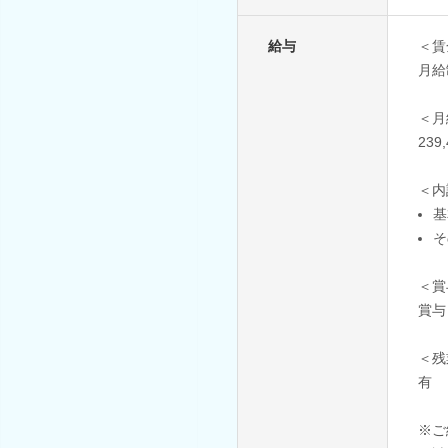
給与
＜賃
月給
＜月
23
＜内
基
そ
＜賞
賞与
＜残
有
※ご