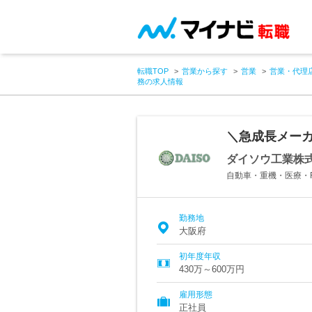
転職TOP
営業から探す
営業
営業・代理
務の求人情報
＼急成長メーカ
ダイソウ工業株
自動車・重機・医療・
勤務地
大阪府
初年度年収
430万～600万円
雇用形態
正社員