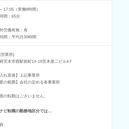
0～17:05（実働8時間）
時間：65分
外労働有無：有
時間：平均月30時間
西営業所)
府茨木市西駅前町14-19茨木第二ビル4Ｆ
入れ直後】上記事業所
更の範囲】会社の定める各事業所
面の転勤はございません。
ナビ転職の勤務地区分では…
府