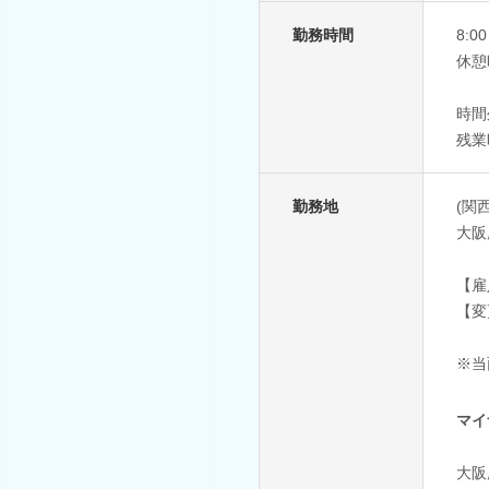
勤務時間
8:0
休憩
時間
残業
勤務地
(関
大阪
【雇
【変
※当
マイ
大阪