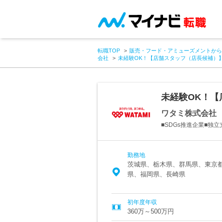
転職TOP
販売・フード・アミューズメントから
会社
未経験OK！【店舗スタッフ（店長候補）
未経験OK！【
ワタミ株式会社
■SDGs推進企業■独
勤務地
茨城県、栃木県、群馬県、東京
県、福岡県、長崎県
初年度年収
360万～500万円