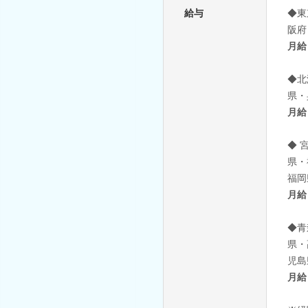
給与
◆東
阪府
月給
◆北
県・
月給
◆ 
県・
福岡
月給
◆青
県・
児島
月給