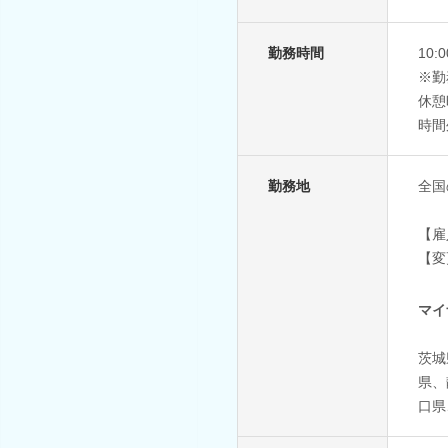
勤務時間
10
※勤
休憩
時間
勤務地
全国
【雇
【変
マイ
茨城
県、
口県