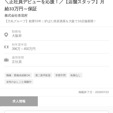
＼正社員デビューを応援！／【店舗スタッフ】月
給33万円～保証
株式会社杏花村
【力丸グループ】創業53年｜炉ばた焼居酒屋を大阪で16店舗展開！
勤務地
大阪府
初年度年収
396万～450万円
雇用形態
正社員
職種・業種未経験OK
第二新卒歓迎
学歴不問
転勤なし
女性のおしごと掲載中
掲載終了日：2026/07/23
求人情報