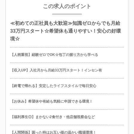
この求人のポイント
≪初めての正社員も大歓迎≫知識ゼロからでも月給
33万円スタート☆希望休も通りやすい！安心の好環
境☆
【人柄重視】経験ゼロでOK☆包丁の握り方から学べる
【収入UP】入社月から月給33万円スタート！インセン有
【終電で帰れる】安定したライフスタイルで毎日安心
【お休み】希望休や有給も気軽に申請できる環境！
【福利厚生◎】まかない2食付き・他店舗視察会など
【人間関係】困った時はお互い様の温かい職場環境！