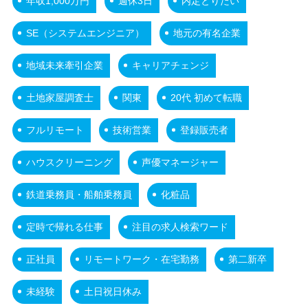
年収1,000万円
週休3日
内定とりたい
SE（システムエンジニア）
地元の有名企業
地域未来牽引企業
キャリアチェンジ
土地家屋調査士
関東
20代 初めて転職
フルリモート
技術営業
登録販売者
ハウスクリーニング
声優マネージャー
鉄道乗務員・船舶乗務員
化粧品
定時で帰れる仕事
注目の求人検索ワード
正社員
リモートワーク・在宅勤務
第二新卒
未経験
土日祝日休み