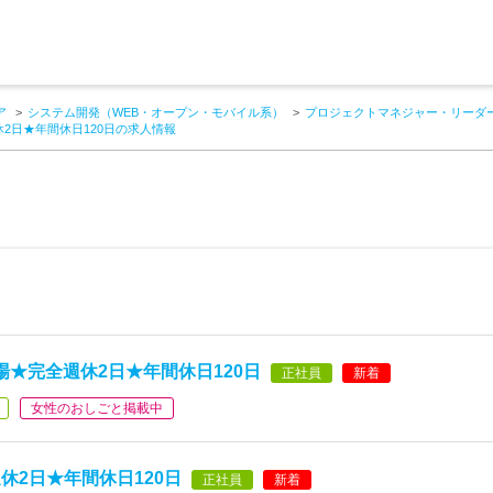
ア
システム開発（WEB・オープン・モバイル系）
プロジェクトマネジャー・リーダー
2日★年間休日120日の求人情報
★完全週休2日★年間休日120日
正社員
新着
女性のおしごと掲載中
休2日★年間休日120日
正社員
新着