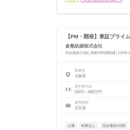
【PM・開発】東証プライム
倉敷紡績株式会社
完全週休2日制│残業20時間程度│135
勤務地
大阪府
初年度年収
500万～800万円
雇用形態
正社員
上場
転勤なし
完全週休2日制