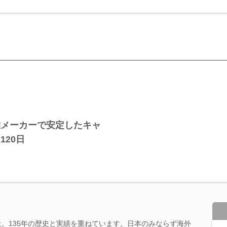
維メーカーで安定したキャ
20日
社。135年の歴史と実績を重ねています。日本のみならず海外