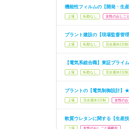
機能性フィルムの【開発・生産】※
上場
転勤なし
女性のおしご
プラント建設の【現場監督管
上場
転勤なし
完全週休2日制
【電気系総合職】東証プライム
上場
転勤なし
完全週休2日制
プラントの【電気制御設計】
上場
完全週休2日制
女性のお
軟質ウレタンに関する【生産技術
上場
女性のおしごと掲載中