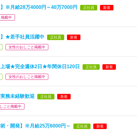
月給28万4000円～40万7000円
正社員
新着
と掲載中
理】★若手社員活躍中
正社員
新着
女性のおしごと掲載中
上場★完全週休2日★年間休日120日
正社員
新着
女性のおしごと掲載中
★実務未経験歓迎
正社員
新着
しごと掲載中
・開発】※月給25万6000円～
正社員
新着