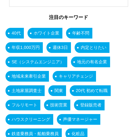
注目のキーワード
40代
ホワイト企業
年齢不問
年収1,000万円
週休3日
内定とりたい
SE（システムエンジニア）
地元の有名企業
地域未来牽引企業
キャリアチェンジ
土地家屋調査士
関東
20代 初めて転職
フルリモート
技術営業
登録販売者
ハウスクリーニング
声優マネージャー
鉄道乗務員・船舶乗務員
化粧品