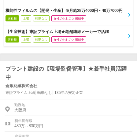
機能性フィルムの【開発・生産】※月給28万4000円～40万7000円
正社員
上場
転勤なし
女性のおしごと掲載中
【生産技術】東証プライム上場★老舗繊維メーカーで活躍
正社員
上場
転勤なし
女性のおしごと掲載中
プラント建設の【現場監督管理】★若手社員活躍
中
倉敷紡績株式会社
東証プライム上場│転勤なし│135年の安定企業
勤務地
大阪府
初年度年収
480万～830万円
雇用形態