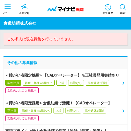
メニュー
会員登録
閲覧履歴
検索
倉敷紡績株式会社
この求人は現在募集を行っていません。
その他の募集情報
＜障がい者限定採用> 【CADオペレーター】※正社員登用実績あり
契約社員
職種・業種未経験OK
上場
転勤なし
完全週休2日制
女性のおしごと掲載中
＜障がい者限定採用> 倉敷紡績で活躍！【CADオペレーター】
正社員
職種・業種未経験OK
上場
転勤なし
完全週休2日制
女性のおしごと掲載中
東証プライム上場！倉敷紡績で活躍【設計（装置・設備）】