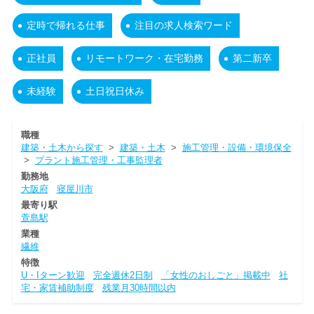
定時で帰れる仕事
注目の求人検索ワード
正社員
リモートワーク・在宅勤務
第二新卒
未経験
土日祝日休み
職種
建築・土木から探す
>
建築・土木
>
施工管理・設備・環境保全
>
プラント施工管理・工事監理者
勤務地
大阪府
寝屋川市
最寄り駅
萱島駅
業種
繊維
特徴
U・Iターン歓迎
完全週休2日制
「女性のおしごと」掲載中
社
宅・家賃補助制度
残業月30時間以内