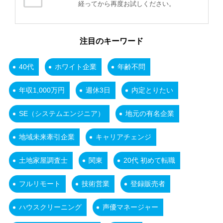
経ってから再度お試しください。
注目のキーワード
40代
ホワイト企業
年齢不問
年収1,000万円
週休3日
内定とりたい
SE（システムエンジニア）
地元の有名企業
地域未来牽引企業
キャリアチェンジ
土地家屋調査士
関東
20代 初めて転職
フルリモート
技術営業
登録販売者
ハウスクリーニング
声優マネージャー