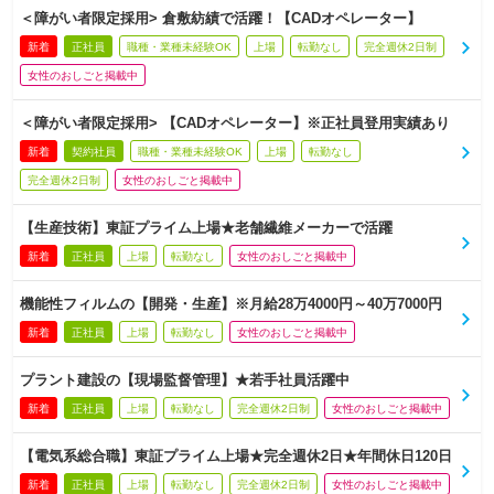
＜障がい者限定採用> 倉敷紡績で活躍！【CADオペレーター】
新着
正社員
職種・業種未経験OK
上場
転勤なし
完全週休2日制
女性のおしごと掲載中
＜障がい者限定採用> 【CADオペレーター】※正社員登用実績あり
新着
契約社員
職種・業種未経験OK
上場
転勤なし
完全週休2日制
女性のおしごと掲載中
【生産技術】東証プライム上場★老舗繊維メーカーで活躍
新着
正社員
上場
転勤なし
女性のおしごと掲載中
機能性フィルムの【開発・生産】※月給28万4000円～40万7000円
新着
正社員
上場
転勤なし
女性のおしごと掲載中
プラント建設の【現場監督管理】★若手社員活躍中
新着
正社員
上場
転勤なし
完全週休2日制
女性のおしごと掲載中
【電気系総合職】東証プライム上場★完全週休2日★年間休日120日
新着
正社員
上場
転勤なし
完全週休2日制
女性のおしごと掲載中