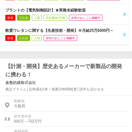
プラントの【電気制御設計】★実務未経験歓迎
新着
正社員
上場
完全週休2日制
女性のおしごと掲載中
軟質ウレタンに関する【生産技術・開発】※月給25万6000円～
新着
正社員
上場
女性のおしごと掲載中
【計測・開発】歴史あるメーカーで新製品の開発
に携わる！
倉敷紡績株式会社
東証プライム│定時退社OK！残業20時間程度│語学も活かせる
勤務地
大阪府
初年度年収
600万～750万円
雇用形態