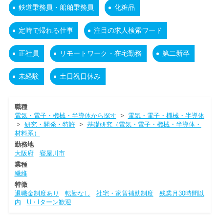
鉄道乗務員・船舶乗務員
化粧品
定時で帰れる仕事
注目の求人検索ワード
正社員
リモートワーク・在宅勤務
第二新卒
未経験
土日祝日休み
職種
電気・電子・機械・半導体から探す
>
電気・電子・機械・半導体
>
研究・開発・特許
>
基礎研究（電気・電子・機械・半導体・
材料系）
勤務地
大阪府
寝屋川市
業種
繊維
特徴
退職金制度あり
転勤なし
社宅・家賃補助制度
残業月30時間以
内
U・Iターン歓迎