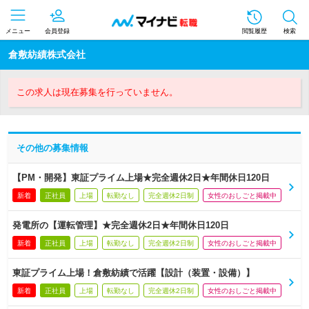
メニュー
会員登録
閲覧履歴
検索
倉敷紡績株式会社
この求人は現在募集を行っていません。
その他の募集情報
【PM・開発】東証プライム上場★完全週休2日★年間休日120日
新着
正社員
上場
転勤なし
完全週休2日制
女性のおしごと掲載中
発電所の【運転管理】★完全週休2日★年間休日120日
新着
正社員
上場
転勤なし
完全週休2日制
女性のおしごと掲載中
東証プライム上場！倉敷紡績で活躍【設計（装置・設備）】
新着
正社員
上場
転勤なし
完全週休2日制
女性のおしごと掲載中