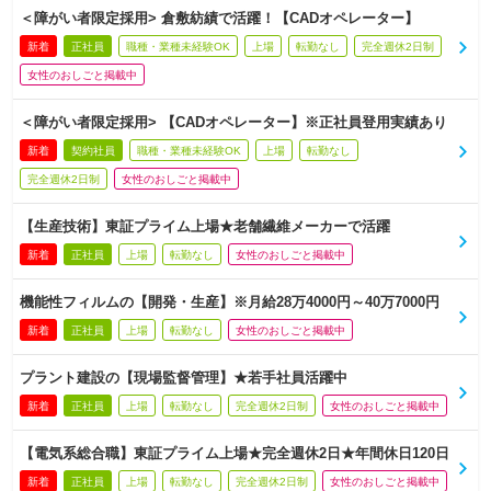
＜障がい者限定採用> 倉敷紡績で活躍！【CADオペレーター】
新着
正社員
職種・業種未経験OK
上場
転勤なし
完全週休2日制
女性のおしごと掲載中
＜障がい者限定採用> 【CADオペレーター】※正社員登用実績あり
新着
契約社員
職種・業種未経験OK
上場
転勤なし
完全週休2日制
女性のおしごと掲載中
【生産技術】東証プライム上場★老舗繊維メーカーで活躍
新着
正社員
上場
転勤なし
女性のおしごと掲載中
機能性フィルムの【開発・生産】※月給28万4000円～40万7000円
新着
正社員
上場
転勤なし
女性のおしごと掲載中
プラント建設の【現場監督管理】★若手社員活躍中
新着
正社員
上場
転勤なし
完全週休2日制
女性のおしごと掲載中
【電気系総合職】東証プライム上場★完全週休2日★年間休日120日
新着
正社員
上場
転勤なし
完全週休2日制
女性のおしごと掲載中