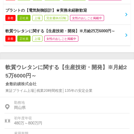
プラントの【電気制御設計】★実務未経験歓迎
新着
正社員
上場
完全週休2日制
女性のおしごと掲載中
軟質ウレタンに関する【生産技術・開発】※月給25万6000円～
新着
正社員
上場
女性のおしごと掲載中
軟質ウレタンに関する【生産技術・開発】※月給2
5万6000円～
倉敷紡績株式会社
東証プライム上場│残業20時間程度│135年の安定企業
勤務地
岡山県
初年度年収
480万～800万円
雇用形態