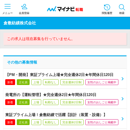
メニュー
会員登録
閲覧履歴
検索
倉敷紡績株式会社
この求人は現在募集を行っていません。
その他の募集情報
【PM・開発】東証プライム上場★完全週休2日★年間休日120日
新着
正社員
上場
転勤なし
完全週休2日制
女性のおしごと掲載中
発電所の【運転管理】★完全週休2日★年間休日120日
新着
正社員
上場
転勤なし
完全週休2日制
女性のおしごと掲載中
東証プライム上場！倉敷紡績で活躍【設計（装置・設備）】
新着
正社員
上場
転勤なし
完全週休2日制
女性のおしごと掲載中