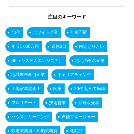
注目のキーワード
40代
ホワイト企業
年齢不問
年収1,000万円
週休3日
内定とりたい
SE（システムエンジニア）
地元の有名企業
地域未来牽引企業
キャリアチェンジ
土地家屋調査士
関東
20代 初めて転職
フルリモート
技術営業
登録販売者
ハウスクリーニング
声優マネージャー
鉄道乗務員・船舶乗務員
化粧品