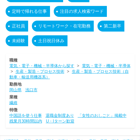
定時で帰れる仕事
注目の求人検索ワード
正社員
リモートワーク・在宅勤務
第二新卒
未経験
土日祝日休み
職種
電気・電子・機械・半導体から探す
>
電気・電子・機械・半導体
>
生産・製造・プロセス技術
>
生産・製造・プロセス技術（自
動車・輸送用機器系）
勤務地
岡山県
浅口市
業種
繊維
特徴
中国語を使う仕事
退職金制度あり
「女性のおしごと」掲載中
残業月30時間以内
U・Iターン歓迎