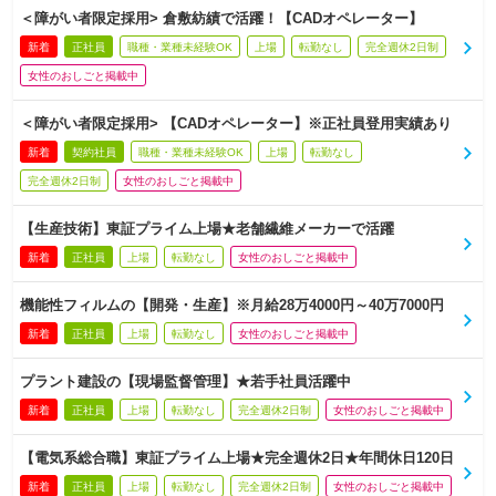
＜障がい者限定採用> 倉敷紡績で活躍！【CADオペレーター】
新着
正社員
職種・業種未経験OK
上場
転勤なし
完全週休2日制
女性のおしごと掲載中
＜障がい者限定採用> 【CADオペレーター】※正社員登用実績あり
新着
契約社員
職種・業種未経験OK
上場
転勤なし
完全週休2日制
女性のおしごと掲載中
【生産技術】東証プライム上場★老舗繊維メーカーで活躍
新着
正社員
上場
転勤なし
女性のおしごと掲載中
機能性フィルムの【開発・生産】※月給28万4000円～40万7000円
新着
正社員
上場
転勤なし
女性のおしごと掲載中
プラント建設の【現場監督管理】★若手社員活躍中
新着
正社員
上場
転勤なし
完全週休2日制
女性のおしごと掲載中
【電気系総合職】東証プライム上場★完全週休2日★年間休日120日
新着
正社員
上場
転勤なし
完全週休2日制
女性のおしごと掲載中