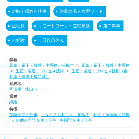
定時で帰れる仕事
注目の求人検索ワード
正社員
リモートワーク・在宅勤務
第二新卒
未経験
土日祝日休み
職種
電気・電子・機械・半導体から探す
>
電気・電子・機械・半導体
>
生産・製造・プロセス技術
>
生産・製造・プロセス技術（自
動車・輸送用機器系）
勤務地
岡山県
浅口市
業種
繊維
特徴
英語を使う仕事
「女性のおしごと」掲載中
社宅・家賃補助制度
その他の言語を使う仕事
中国語を使う仕事