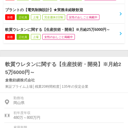
プラントの【電気制御設計】★実務未経験歓迎
新着
正社員
上場
完全週休2日制
女性のおしごと掲載中
軟質ウレタンに関する【生産技術・開発】※月給25万6000円～
新着
正社員
上場
女性のおしごと掲載中
軟質ウレタンに関する【生産技術・開発】※月給2
5万6000円～
倉敷紡績株式会社
東証プライム上場│残業20時間程度│135年の安定企業
勤務地
岡山県
初年度年収
480万～800万円
雇用形態