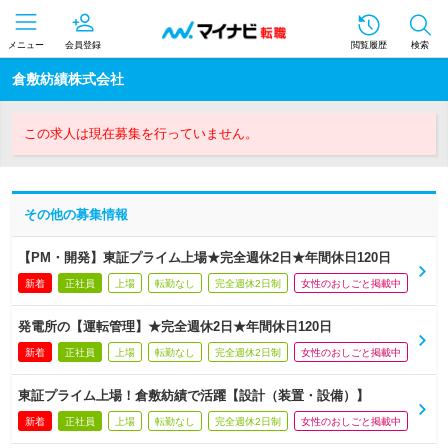
メニュー
会員登録
閲覧履歴
検索
倉敷紡績株式会社
この求人は現在募集を行っていません。
その他の募集情報
【PM・開発】東証プライム上場★完全週休2日★年間休日120日
新着
正社員
上場
転勤なし
完全週休2日制
女性のおしごと掲載中
発電所の【運転管理】★完全週休2日★年間休日120日
新着
正社員
上場
転勤なし
完全週休2日制
女性のおしごと掲載中
東証プライム上場！倉敷紡績で活躍【設計（装置・設備）】
新着
正社員
上場
転勤なし
完全週休2日制
女性のおしごと掲載中