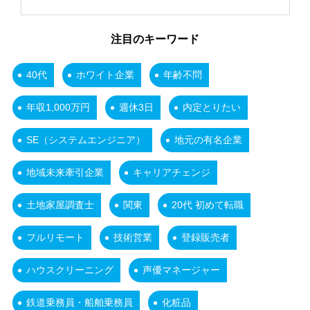
注目のキーワード
40代
ホワイト企業
年齢不問
年収1,000万円
週休3日
内定とりたい
SE（システムエンジニア）
地元の有名企業
地域未来牽引企業
キャリアチェンジ
土地家屋調査士
関東
20代 初めて転職
フルリモート
技術営業
登録販売者
ハウスクリーニング
声優マネージャー
鉄道乗務員・船舶乗務員
化粧品