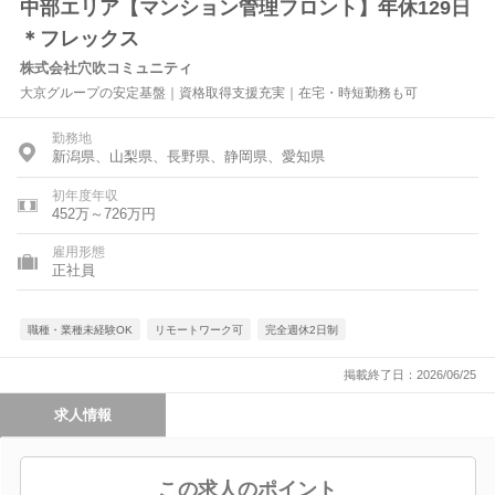
中部エリア【マンション管理フロント】年休129日
＊フレックス
株式会社穴吹コミュニティ
大京グループの安定基盤｜資格取得支援充実｜在宅・時短勤務も可
勤務地
新潟県、山梨県、長野県、静岡県、愛知県
初年度年収
452万～726万円
雇用形態
正社員
職種・業種未経験OK
リモートワーク可
完全週休2日制
掲載終了日：2026/06/25
求人情報
この求人のポイント