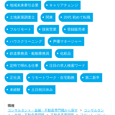
地域未来牽引企業
キャリアチェンジ
土地家屋調査士
関東
20代 初めて転職
フルリモート
技術営業
登録販売者
ハウスクリーニング
声優マネージャー
鉄道乗務員・船舶乗務員
化粧品
定時で帰れる仕事
注目の求人検索ワード
正社員
リモートワーク・在宅勤務
第二新卒
未経験
土日祝日休み
職種
コンサルタント・金融・不動産専門職から探す
>
コンサルタン
ト・金融・不動産専門職
>
不動産系専門職
>
フロント（マンシ