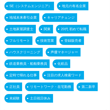
SE（システムエンジニア）
地元の有名企業
地域未来牽引企業
キャリアチェンジ
土地家屋調査士
関東
20代 初めて転職
フルリモート
技術営業
登録販売者
ハウスクリーニング
声優マネージャー
鉄道乗務員・船舶乗務員
化粧品
定時で帰れる仕事
注目の求人検索ワード
正社員
リモートワーク・在宅勤務
第二新卒
未経験
土日祝日休み