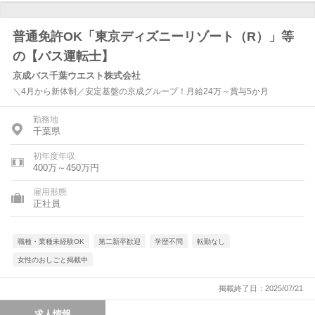
普通免許OK「東京ディズニーリゾート（R）」等
の【バス運転士】
京成バス千葉ウエスト株式会社
＼4月から新体制／安定基盤の京成グループ！月給24万～賞与5か月
勤務地
千葉県
初年度年収
400万～450万円
雇用形態
正社員
職種・業種未経験OK
第二新卒歓迎
学歴不問
転勤なし
女性のおしごと掲載中
掲載終了日：2025/07/21
求人情報