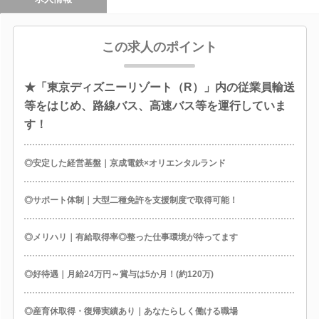
この求人のポイント
★「東京ディズニーリゾート（R）」内の従業員輸送
等をはじめ、路線バス、高速バス等を運行していま
す！
◎安定した経営基盤｜京成電鉄×オリエンタルランド
◎サポート体制｜大型二種免許を支援制度で取得可能！
◎メリハリ｜有給取得率◎整った仕事環境が待ってます
◎好待遇｜月給24万円～賞与は5か月！(約120万)
◎産育休取得・復帰実績あり｜あなたらしく働ける職場