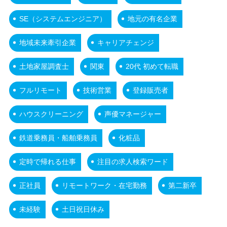
SE（システムエンジニア）
地元の有名企業
地域未来牽引企業
キャリアチェンジ
土地家屋調査士
関東
20代 初めて転職
フルリモート
技術営業
登録販売者
ハウスクリーニング
声優マネージャー
鉄道乗務員・船舶乗務員
化粧品
定時で帰れる仕事
注目の求人検索ワード
正社員
リモートワーク・在宅勤務
第二新卒
未経験
土日祝日休み