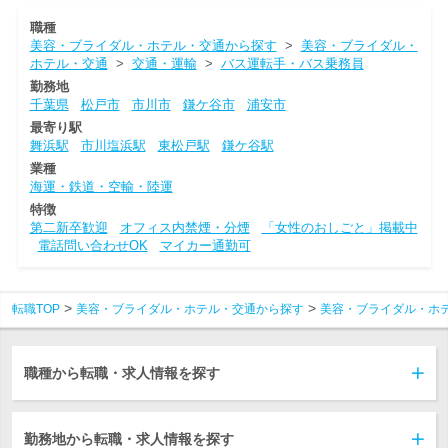
職種
美容・ブライダル・ホテル・交通から探す
>
美容・ブライダル・
ホテル・交通
>
交通・運輸
>
バス運転手・バス乗務員
勤務地
千葉県
松戸市
市川市
鎌ケ谷市
浦安市
最寄り駅
舞浜駅
市川塩浜駅
東松戸駅
鎌ケ谷駅
業種
海運・鉄道・空輸・陸運
特徴
第二新卒歓迎
オフィス内禁煙・分煙
「女性のおしごと」掲載中
電話問い合わせOK
マイカー通勤可
転職TOP
美容・ブライダル・ホテル・交通から探す
美容・ブライダル・ホ
職種から転職・求人情報を探す
勤務地から転職・求人情報を探す