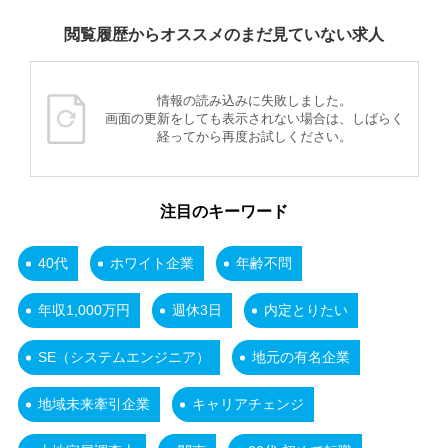
閲覧履歴からオススメのまだ見ていない求人
情報の読み込みに失敗しました。
画面の更新をしても表示されない場合は、しばらく
経ってから再度お試しください。
注目のキーワード
40代
ホワイト企業
年齢不問
年収1,000万円
週休3日
内定とりたい
SE（システムエンジニア）
地元の有名企業
地域未来牽引企業
キャリアチェンジ