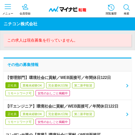
メニュー
会員登録
閲覧履歴
検索
ニチコン株式会社
この求人は現在募集を行っていません。
その他の募集情報
【管理部門】環境社会に貢献／WEB面接可／年間休日122日
正社員
業種未経験OK
完全週休2日制
第二新卒歓迎
リモートワーク可
女性のおしごと掲載中
【ITエンジニア】環境社会に貢献／WEB面接可／年間休日122日
正社員
業種未経験OK
完全週休2日制
第二新卒歓迎
リモートワーク可
女性のおしごと掲載中
コンデンサ等の【営業】環境社会に貢献／WEB面接可