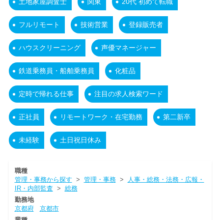
土地家屋調査士
関東
20代 初めて転職
フルリモート
技術営業
登録販売者
ハウスクリーニング
声優マネージャー
鉄道乗務員・船舶乗務員
化粧品
定時で帰れる仕事
注目の求人検索ワード
正社員
リモートワーク・在宅勤務
第二新卒
未経験
土日祝日休み
職種
管理・事務から探す
>
管理・事務
>
人事・総務・法務・広報・
IR・内部監査
>
総務
勤務地
京都府
京都市
業種