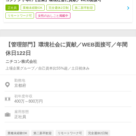
正社員
業種未経験OK
完全週休2日制
第二新卒歓迎
リモートワーク可
女性のおしごと掲載中
【管理部門】環境社会に貢献／WEB面接可／年間
休日122日
ニチコン株式会社
上場企業グループ／自己資本比55%超／土日祝休み
勤務地
京都府
初年度年収
400万～800万円
雇用形態
正社員
業種未経験OK
第二新卒歓迎
リモートワーク可
完全週休2日制