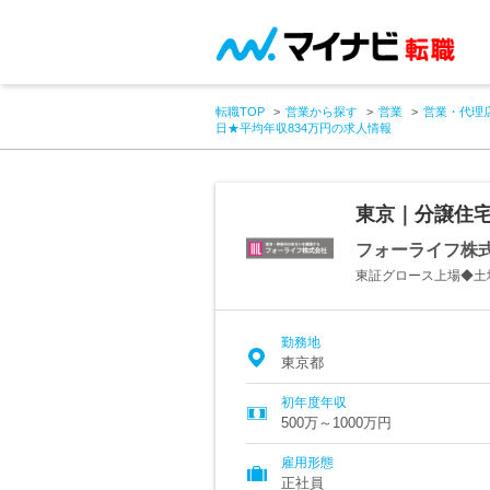
転職TOP
営業から探す
営業
営業・代理
日★平均年収834万円の求人情報
東京｜分譲住宅
フォーライフ
東証グロース上場◆土
勤務地
東京都
初年度年収
500万～1000万円
雇用形態
正社員