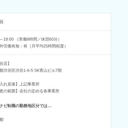
員
00～18:00 （実働8時間／休憩60分）
外労働有無：有（月平均25時間程度）
谷店】
都渋谷区渋谷1-6-5 SK青山ビル7階
入れ直後】上記事業所
更の範囲】会社の定める各事業所
ナビ転職の勤務地区分では…
都