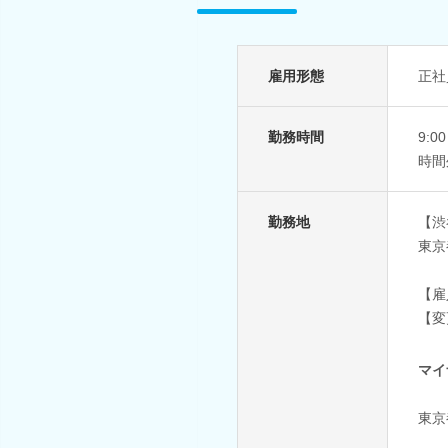
雇用形態
正社
勤務時間
9:
時間
勤務地
【渋
東京
【雇
【変
マイ
東京