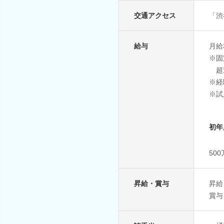
交通アクセス
「渋
給与
月給3
※固
超
※経
※試
初年
50
昇給・賞与
昇給
賞与