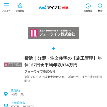
メニュー
会員登録
閲覧履歴
検索
横浜｜分譲・注文住宅の【施工管理】年
休127日★平均年収834万円
フォーライフ株式会社
東証グロース上場◆土地仕入れ、分譲住宅、注文住宅の企画
開発
勤務地
神奈川県
初年度年収
500万～800万円