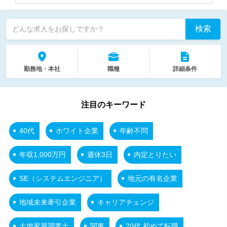
検索
どんな求人をお探しですか？
勤務地・本社
職種
詳細条件
注目のキーワード
40代
ホワイト企業
年齢不問
年収1,000万円
週休3日
内定とりたい
SE（システムエンジニア）
地元の有名企業
地域未来牽引企業
キャリアチェンジ
土地家屋調査士
関東
20代 初めて転職