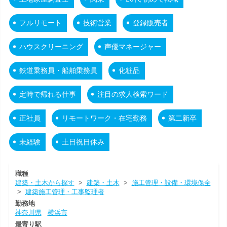
フルリモート
技術営業
登録販売者
ハウスクリーニング
声優マネージャー
鉄道乗務員・船舶乗務員
化粧品
定時で帰れる仕事
注目の求人検索ワード
正社員
リモートワーク・在宅勤務
第二新卒
未経験
土日祝日休み
職種
建築・土木から探す
>
建築・土木
>
施工管理・設備・環境保全
>
建築施工管理・工事監理者
勤務地
神奈川県
横浜市
最寄り駅