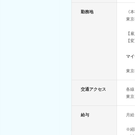
勤務地
《本
東京
【雇
【変
マイ
東京
交通アクセス
各線
東京
給与
月給
※経