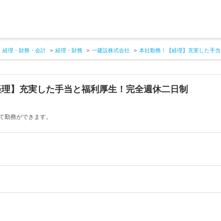
経理・財務・会計
経理・財務
一建設株式会社
本社勤務！【経理】充実した手当
経理】充実した手当と福利厚生！完全週休二日制
て勤務ができます。