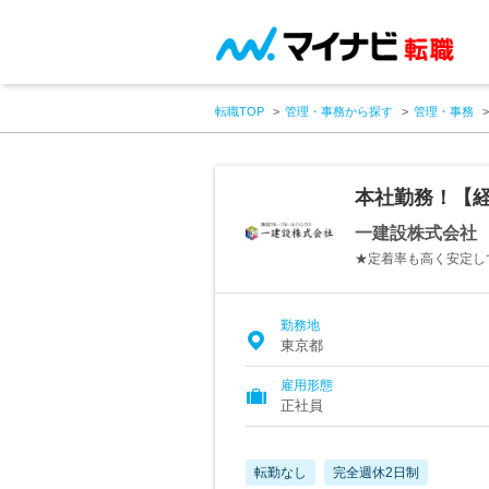
転職TOP
管理・事務から探す
管理・事務
本社勤務！【
一建設株式会社
★定着率も高く安定し
勤務地
東京都
雇用形態
正社員
転勤なし
完全週休2日制