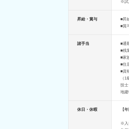
※試
昇給・賞与
■昇
■賞
諸手当
■通
■残
■家
■住
■資
（1
技士
地建
休日・休暇
【年
※入