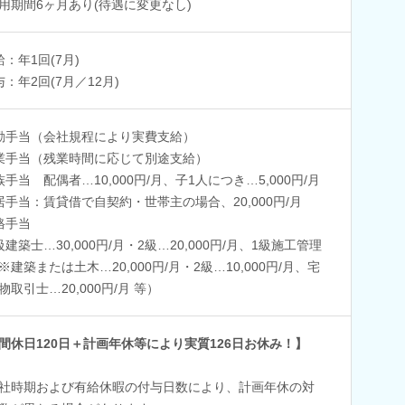
用期間6ヶ月あり(待遇に変更なし)
給：年1回(7月)
与：年2回(7月／12月)
勤手当（会社規程により実費支給）
業手当（残業時間に応じて別途支給）
族手当 配偶者…10,000円/月、子1人につき…5,000円/月
居手当：賃貸借で自契約・世帯主の場合、20,000円/月
格手当
級建築士…30,000円/月・2級…20,000円/月、1級施工管理
※建築または土木…20,000円/月・2級…10,000円/月、宅
物取引士…20,000円/月 等）
間休日120日＋計画年休等により実質126日お休み！】
社時期および有給休暇の付与日数により、計画年休の対