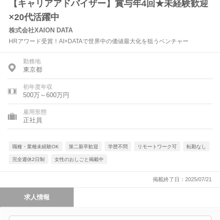
【キャリアアドバイザー】賞与年4回★未経験歓迎
×20代活躍中
株式会社XAION DATA
HRアワード受賞！AI×DATAで世界中の価値最大化を狙うベンチャー
勤務地
東京都
初年度年収
500万～600万円
雇用形態
正社員
職種・業種未経験OK
第二新卒歓迎
学歴不問
リモートワーク可
転勤なし
完全週休2日制
女性のおしごと掲載中
掲載終了日：2025/07/21
求人情報