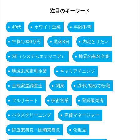
注目のキーワード
40代
ホワイト企業
年齢不問
年収1,000万円
週休3日
内定とりたい
SE（システムエンジニア）
地元の有名企業
地域未来牽引企業
キャリアチェンジ
土地家屋調査士
関東
20代 初めて転職
フルリモート
技術営業
登録販売者
ハウスクリーニング
声優マネージャー
鉄道乗務員・船舶乗務員
化粧品