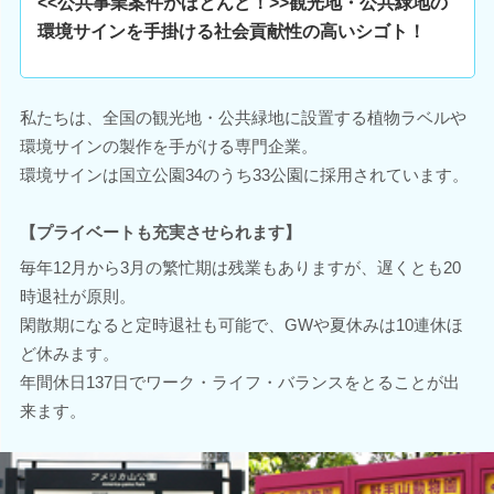
<<公共事業案件がほとんど！>>観光地・公共緑地の
環境サインを手掛ける社会貢献性の高いシゴト！
私たちは、全国の観光地・公共緑地に設置する植物ラベルや
環境サインの製作を手がける専門企業。
環境サインは国立公園34のうち33公園に採用されています。
【プライベートも充実させられます】
毎年12月から3月の繁忙期は残業もありますが、遅くとも20
時退社が原則。
閑散期になると定時退社も可能で、GWや夏休みは10連休ほ
ど休みます。
年間休日137日でワーク・ライフ・バランスをとることが出
来ます。