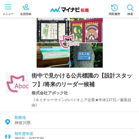
メニュー
会員登録
閲覧履歴
検索
街中で見かける公共標識の【設計スタッ
フ】/将来のリーダー候補
株式会社アボック社
《ネイチャーサインのパイオニア企業★年休137日／服装自
由》
勤務地
神奈川県
初年度年収
350万～500万円