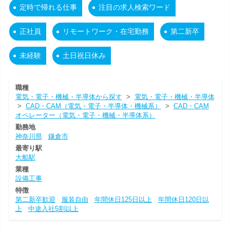
定時で帰れる仕事
注目の求人検索ワード
正社員
リモートワーク・在宅勤務
第二新卒
未経験
土日祝日休み
職種
電気・電子・機械・半導体から探す
>
電気・電子・機械・半導体
>
CAD・CAM（電気・電子・半導体・機械系）
>
CAD・CAM
オペレーター（電気・電子・機械・半導体系）
勤務地
神奈川県
鎌倉市
最寄り駅
大船駅
業種
設備工事
特徴
第二新卒歓迎
服装自由
年間休日125日以上
年間休日120日以
上
中途入社5割以上