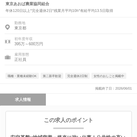
東京あおば農業協同組合
年休120日以上*完全週休2日*残業月平均10h*有給平均13.5日取得
勤務地
東京都
初年度年収
395万～600万円
雇用形態
正社員
職種・業種未経験OK
第二新卒歓迎
完全週休2日制
女性のおしごと掲載中
掲載終了日：2026/06/01
求人情報
この求人のポイント