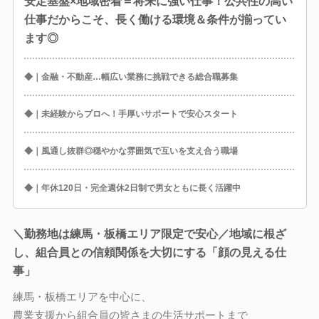
安定基盤×地域密着＝将来に強い仕事！公共性の高い
仕事だからこそ、長く働ける環境＆条件が揃ってい
ます◎
◆｜金融・不動産…幅広い業務に挑戦できる総合職募集
◆｜未経験からプロへ！手厚いサポートで安心スタート
◆｜風通し抜群◎穏やかな雰囲気で互いを支え合う職場
◆｜年休120日・完全週休2日制で男女ともに長く活躍中
＼勤務地は練馬・板橋エリア限定で安心／地域に根ざ
し、組合員との信頼関係を大切にする「顔の見える仕
事」
練馬・板橋エリアを中心に、
農業支援から組合員の皆さまの生活サポートまで