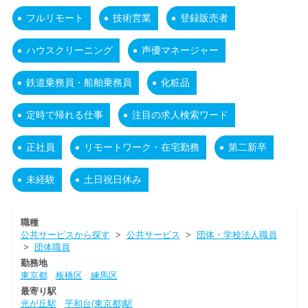
フルリモート
技術営業
登録販売者
ハウスクリーニング
声優マネージャー
鉄道乗務員・船舶乗務員
化粧品
定時で帰れる仕事
注目の求人検索ワード
正社員
リモートワーク・在宅勤務
第二新卒
未経験
土日祝日休み
職種
公共サービスから探す
>
公共サービス
>
団体・学校法人職員
>
団体職員
勤務地
東京都
板橋区
練馬区
最寄り駅
光が丘駅
平和台(東京都)駅