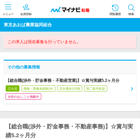
メニュー
会員登録
閲覧履歴
検索
東京あおば農業協同組合
この求人は現在募集を行っていません。
その他の募集情報
【総合職(渉外・貯金事務・不動産営業)】☆賞与実績5.2ヶ月分
正社員
職種・業種未経験OK
完全週休2日制
第二新卒歓迎
女性のおしごと掲載中
【総合職(渉外・貯金事務・不動産事務)】☆賞与実
績5.2ヶ月分