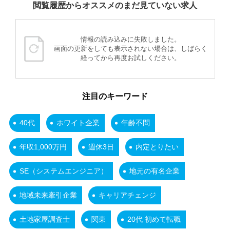
閲覧履歴からオススメのまだ見ていない求人
情報の読み込みに失敗しました。
画面の更新をしても表示されない場合は、しばらく
経ってから再度お試しください。
注目のキーワード
40代
ホワイト企業
年齢不問
年収1,000万円
週休3日
内定とりたい
SE（システムエンジニア）
地元の有名企業
地域未来牽引企業
キャリアチェンジ
土地家屋調査士
関東
20代 初めて転職