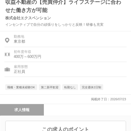
収益不動産の【売買仲介】ライフステージに合わ
せた働き方が可能
株式会社エクスペンション
インセンティブで自分の頑張りをしっかりと反映！研修も充実
勤務地
東京都
初年度年収
400万～600万円
雇用形態
正社員
職種・業種未経験OK
第二新卒歓迎
転勤なし
完全週休2日制
掲載終了日：2026/07/23
求人情報
この求人のポイント