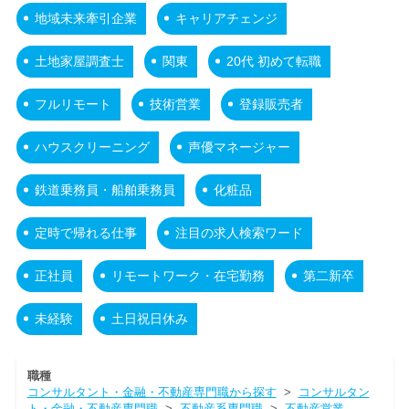
地域未来牽引企業
キャリアチェンジ
土地家屋調査士
関東
20代 初めて転職
フルリモート
技術営業
登録販売者
ハウスクリーニング
声優マネージャー
鉄道乗務員・船舶乗務員
化粧品
定時で帰れる仕事
注目の求人検索ワード
正社員
リモートワーク・在宅勤務
第二新卒
未経験
土日祝日休み
職種
コンサルタント・金融・不動産専門職から探す
>
コンサルタン
ト・金融・不動産専門職
>
不動産系専門職
>
不動産営業