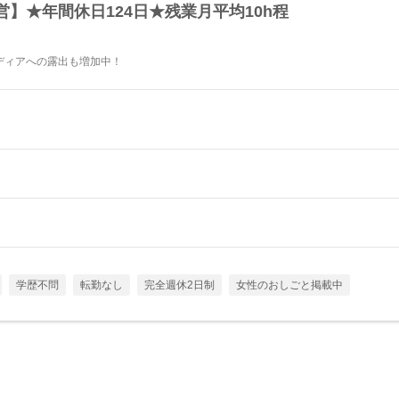
】★年間休日124日★残業月平均10h程
ディアへの露出も増加中！
学歴不問
転勤なし
完全週休2日制
女性のおしごと掲載中