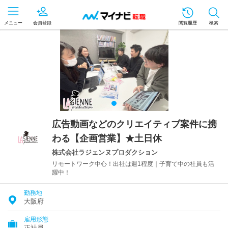
メニュー
会員登録
閲覧履歴
検索
広告動画などのクリエイティブ案件に携
わる【企画営業】★土日休
株式会社ラジェンヌプロダクション
リモートワーク中心！出社は週1程度｜子育て中の社員も活
躍中！
勤務地
大阪府
雇用形態
正社員