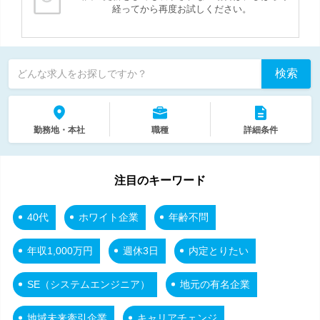
経ってから再度お試しください。
検索
どんな求人をお探しですか？
勤務地・本社
職種
詳細条件
注目のキーワード
40代
ホワイト企業
年齢不問
年収1,000万円
週休3日
内定とりたい
SE（システムエンジニア）
地元の有名企業
地域未来牽引企業
キャリアチェンジ