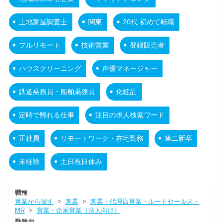
土地家屋調査士
関東
20代 初めて転職
フルリモート
技術営業
登録販売者
ハウスクリーニング
声優マネージャー
鉄道乗務員・船舶乗務員
化粧品
定時で帰れる仕事
注目の求人検索ワード
正社員
リモートワーク・在宅勤務
第二新卒
未経験
土日祝日休み
職種
営業から探す
>
営業
>
営業・代理店営業・ルートセールス・
MR
>
営業・企画営業（法人向け）
勤務地