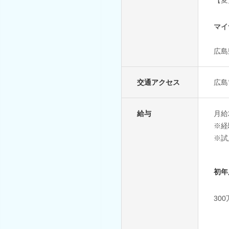
マイ
広島
交通アクセス
広島
給与
月給
※経
※試
初年
30