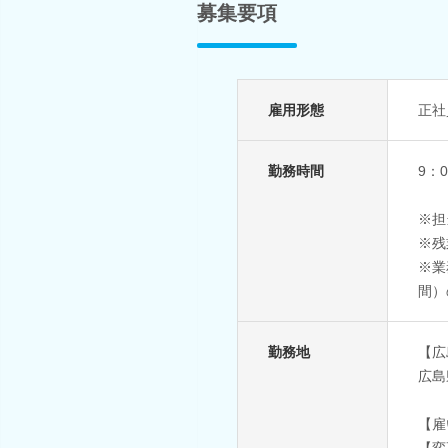
募集要項
雇用形態
正社
勤務時間
9：
※担
※残
※業
間）
勤務地
【広
広島
【雇
【変