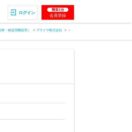
簡単1分
ログイン
会員登録
動車・輸送用機器系）
ブライザ株式会社
＜