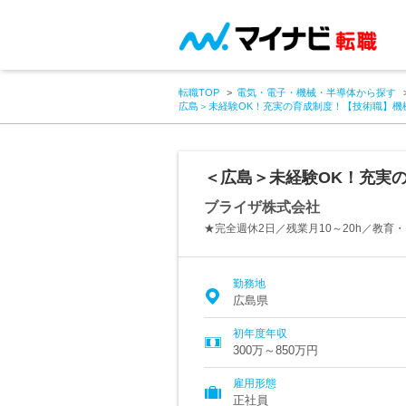
転職TOP
電気・電子・機械・半導体から探す
広島＞未経験OK！充実の育成制度！【技術職】機
＜広島＞未経験OK！充実
ブライザ株式会社
★完全週休2日／残業月10～20h／教育
勤務地
広島県
初年度年収
300万～850万円
雇用形態
正社員