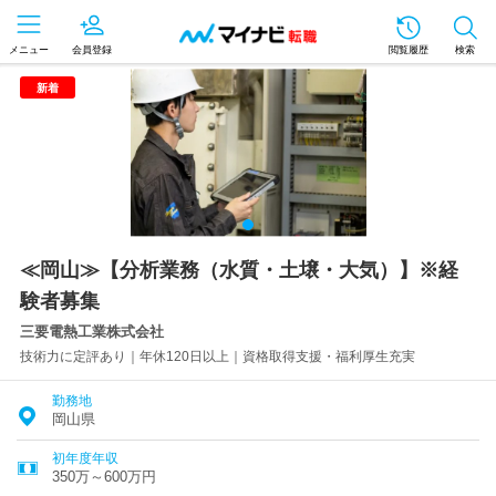
メニュー
会員登録
閲覧履歴
検索
新着
≪岡山≫【分析業務（水質・土壌・大気）】※経
験者募集
三要電熱工業株式会社
技術力に定評あり｜年休120日以上｜資格取得支援・福利厚生充実
勤務地
岡山県
初年度年収
350万～600万円