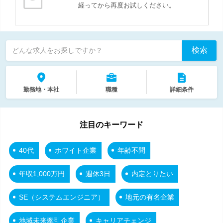
経ってから再度お試しください。
検索
どんな求人をお探しですか？
勤務地・本社
職種
詳細条件
注目のキーワード
40代
ホワイト企業
年齢不問
年収1,000万円
週休3日
内定とりたい
SE（システムエンジニア）
地元の有名企業
地域未来牽引企業
キャリアチェンジ