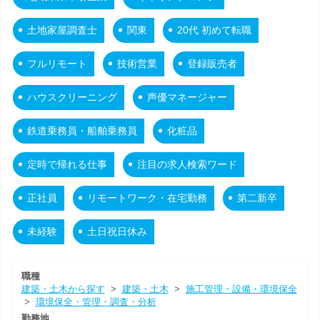
土地家屋調査士
関東
20代 初めて転職
フルリモート
技術営業
登録販売者
ハウスクリーニング
声優マネージャー
鉄道乗務員・船舶乗務員
化粧品
定時で帰れる仕事
注目の求人検索ワード
正社員
リモートワーク・在宅勤務
第二新卒
未経験
土日祝日休み
職種
建築・土木から探す
>
建築・土木
>
施工管理・設備・環境保全
>
環境保全・管理・調査・分析
勤務地