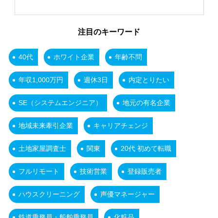
注目のキーワード
40代
ホワイト企業
年齢不問
年収1,000万円
週休3日
内定とりたい
SE（システムエンジニア）
地元の有名企業
地域未来牽引企業
キャリアチェンジ
土地家屋調査士
関東
20代 初めて転職
フルリモート
技術営業
登録販売者
ハウスクリーニング
声優マネージャー
鉄道乗務員・船舶乗務員
化粧品