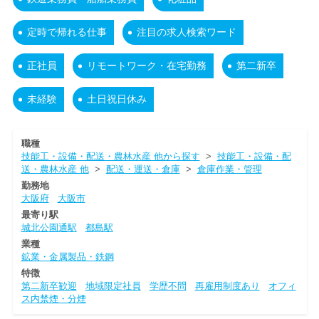
定時で帰れる仕事
注目の求人検索ワード
正社員
リモートワーク・在宅勤務
第二新卒
未経験
土日祝日休み
職種
技能工・設備・配送・農林水産 他から探す
>
技能工・設備・配
送・農林水産 他
>
配送・運送・倉庫
>
倉庫作業・管理
勤務地
大阪府
大阪市
最寄り駅
城北公園通駅
都島駅
業種
鉱業・金属製品・鉄鋼
特徴
第二新卒歓迎
地域限定社員
学歴不問
再雇用制度あり
オフィ
ス内禁煙・分煙