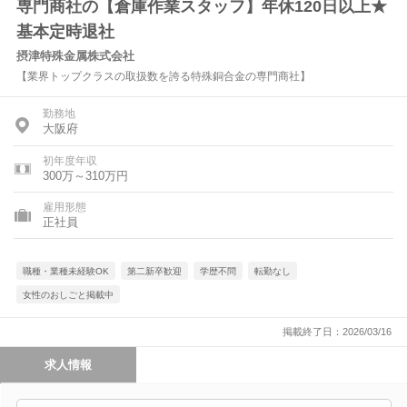
専門商社の【倉庫作業スタッフ】年休120日以上★
基本定時退社
摂津特殊金属株式会社
【業界トップクラスの取扱数を誇る特殊銅合金の専門商社】
勤務地
大阪府
初年度年収
300万～310万円
雇用形態
正社員
職種・業種未経験OK
第二新卒歓迎
学歴不問
転勤なし
女性のおしごと掲載中
掲載終了日：2026/03/16
求人情報