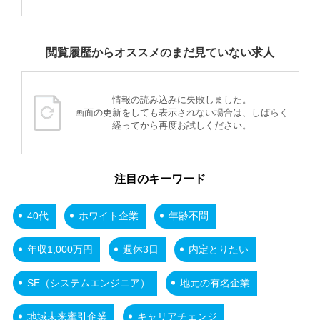
閲覧履歴からオススメのまだ見ていない求人
情報の読み込みに失敗しました。
画面の更新をしても表示されない場合は、しばらく
経ってから再度お試しください。
注目のキーワード
40代
ホワイト企業
年齢不問
年収1,000万円
週休3日
内定とりたい
SE（システムエンジニア）
地元の有名企業
地域未来牽引企業
キャリアチェンジ