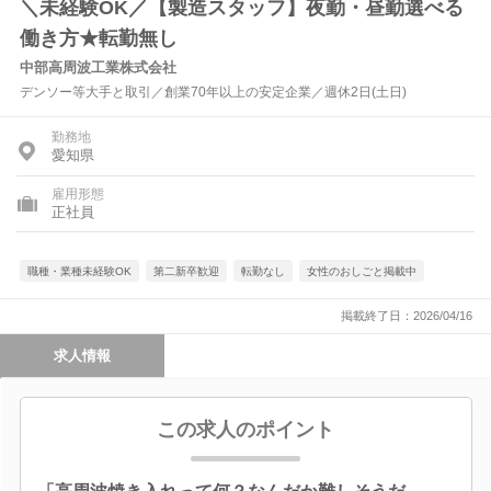
＼未経験OK／【製造スタッフ】夜勤・昼勤選べる
働き方★転勤無し
中部高周波工業株式会社
デンソー等大手と取引／創業70年以上の安定企業／週休2日(土日)
勤務地
愛知県
雇用形態
正社員
職種・業種未経験OK
第二新卒歓迎
転勤なし
女性のおしごと掲載中
掲載終了日：2026/04/16
求人情報
この求人のポイント