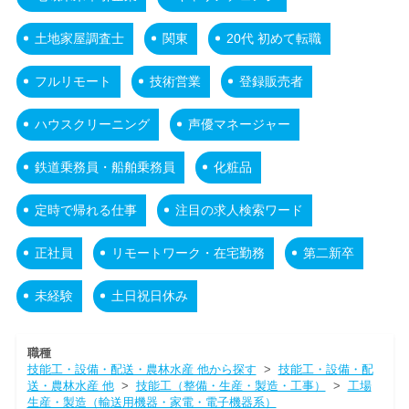
土地家屋調査士
関東
20代 初めて転職
フルリモート
技術営業
登録販売者
ハウスクリーニング
声優マネージャー
鉄道乗務員・船舶乗務員
化粧品
定時で帰れる仕事
注目の求人検索ワード
正社員
リモートワーク・在宅勤務
第二新卒
未経験
土日祝日休み
職種
技能工・設備・配送・農林水産 他から探す
>
技能工・設備・配
送・農林水産 他
>
技能工（整備・生産・製造・工事）
>
工場
生産・製造（輸送用機器・家電・電子機器系）