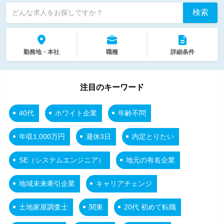
検索
どんな求人をお探しですか？
勤務地・本社
職種
詳細条件
注目のキーワード
40代
ホワイト企業
年齢不問
年収1,000万円
週休3日
内定とりたい
SE（システムエンジニア）
地元の有名企業
地域未来牽引企業
キャリアチェンジ
土地家屋調査士
関東
20代 初めて転職