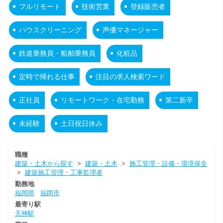
フルリモート
技術営業
登録販売者
ハウスクリーニング
声優マネージャー
鉄道乗務員・船舶乗務員
化粧品
定時で帰れる仕事
注目の求人検索ワード
正社員
リモートワーク・在宅勤務
第二新卒
未経験
土日祝日休み
職種
建築・土木から探す
>
建築・土木
>
施工管理・設備・環境保全
>
建築施工管理・工事監理者
勤務地
福岡県
福岡市
最寄り駅
天神駅