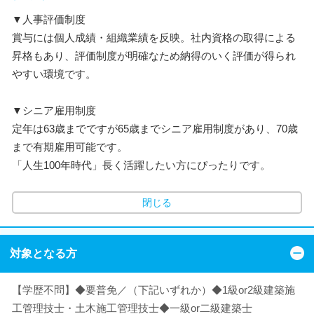
▼人事評価制度
賞与には個人成績・組織業績を反映。社内資格の取得による
昇格もあり、評価制度が明確なため納得のいく評価が得られ
やすい環境です。
▼シニア雇用制度
定年は63歳までですが65歳までシニア雇用制度があり、70歳
まで有期雇用可能です。
「人生100年時代」長く活躍したい方にぴったりです。
閉じる
対象となる方
【学歴不問】◆要普免／（下記いずれか）◆1級or2級建築施
工管理技士・土木施工管理技士◆一級or二級建築士