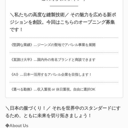
＼私たちの高度な縫製技術／ その魅力を広める新ポ
ジションを創設。今回はこちらのオープニング募集
です！
《堅調な業績》…ジーンズの聖地でアパレル事業を展開
《直請け大半》…国内外の有名ブランドと商談できます
《AI》…日本一活用するアパレル企業を目指します！
《選べる勤務》…収入重視 or 休日重視。自由に選択OK
＼日本の服づくり！／ それを世界中のスタンダードにす
るため、ともに未来を切り拓きましょう！
◆About Us