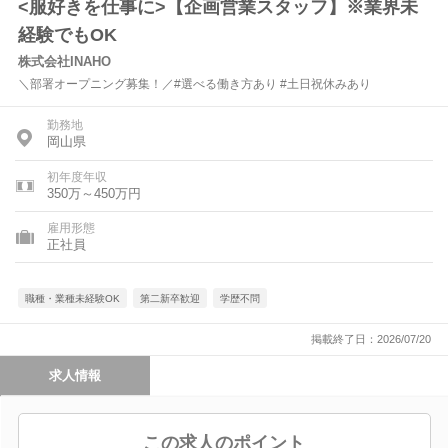
<服好きを仕事に>【企画営業スタッフ】※業界未
経験でもOK
株式会社INAHO
＼部署オープニング募集！／#選べる働き方あり #土日祝休みあり
勤務地
岡山県
初年度年収
350万～450万円
雇用形態
正社員
職種・業種未経験OK
第二新卒歓迎
学歴不問
掲載終了日：2026/07/20
求人情報
この求人のポイント