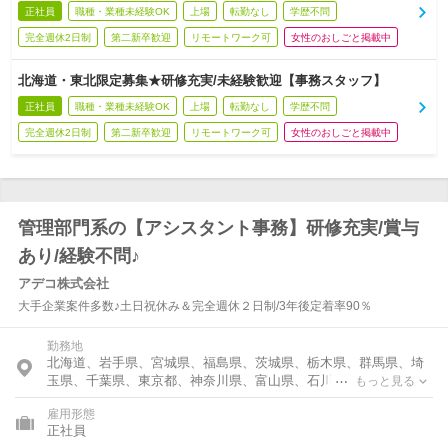
正社員
職種・業種未経験OK
上場
転勤なし
学歴不問
完全週休2日制
第二新卒歓迎
リモートワーク可
女性のおしごと掲載中
北海道・東北限定募集★研修充実/未経験歓迎【事務スタッフ】
正社員
職種・業種未経験OK
上場
転勤なし
学歴不問
完全週休2日制
第二新卒歓迎
リモートワーク可
女性のおしごと掲載中
管理部門系の【アシスタント事務】研修充実/賞与
あり/経験不問♪
アデコ株式会社
大手企業案件多数♪土日祝休み＆完全週休２日制/3年後定着率90％
勤務地
北海道、岩手県、宮城県、福島県、茨城県、栃木県、群馬県、埼
玉県、千葉県、東京都、神奈川県、富山県、石川県、福井県、新
もっと見る
潟県、長野県、岐阜県、静岡県、愛知県、三重県、滋賀県、京都
雇用形態
府、大阪府、兵庫県、奈良県、岡山県、広島県、香川県、福岡
正社員
県、熊本県