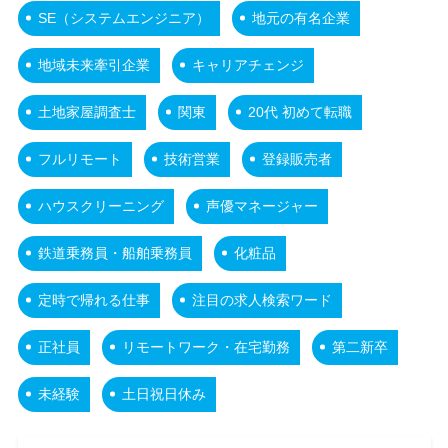
SE（システムエンジニア）
地元の有名企業
地域未来牽引企業
キャリアチェンジ
土地家屋調査士
関東
20代 初めて転職
フルリモート
技術営業
登録販売者
ハウスクリーニング
声優マネージャー
鉄道乗務員・船舶乗務員
化粧品
定時で帰れる仕事
注目の求人検索ワード
正社員
リモートワーク・在宅勤務
第二新卒
未経験
土日祝日休み