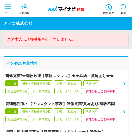
メニュー
会員登録
閲覧履歴
検索
アデコ株式会社
この求人は現在募集を行っていません。
その他の募集情報
研修充実/未経験歓迎【事務スタッフ】★★昇給・賞与あり★★
正社員
職種・業種未経験OK
上場
転勤なし
学歴不問
完全週休2日制
第二新卒歓迎
リモートワーク可
女性のおしごと掲載中
管理部門系の【アシスタント事務】研修充実/賞与あり/経験不問♪
正社員
職種・業種未経験OK
上場
転勤なし
学歴不問
完全週休2日制
第二新卒歓迎
リモートワーク可
女性のおしごと掲載中
福岡・熊本限定募集【営業事務】まずはリモート研修から♪