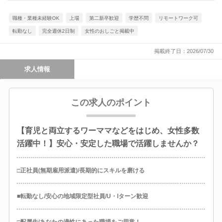
職種・業種未経験OK
上場
第二新卒歓迎
学歴不問
リモートワーク可
転勤なし
完全週休2日制
女性のおしごと掲載中
掲載終了日：2026/07/30
求人情報
この求人のポイント
【育児と両立するワーママなどをはじめ、女性多数
活躍中！】安心・安定した職場で活躍しませんか？
□正社員(無期雇用派遣)/長期的にスキルを磨ける
■転勤なし/安心の地域限定型社員/U・Iターン歓迎
□配属先/あなたの適性にあった職場をご用意！