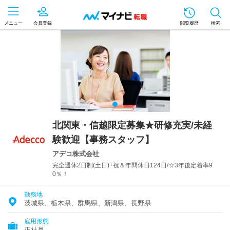
メニュー
会員登録
閲覧履歴
検索
北関東・信越限定募集★研修充実/未経
験歓迎【事務スタッフ】
アデコ株式会社
完全週休2日制(土日)+祝＆年間休日124日/☆3年後定着率9
0％！
勤務地
茨城県、栃木県、群馬県、新潟県、長野県
雇用形態
正社員