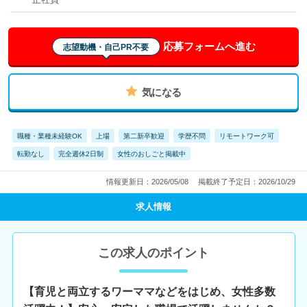
応募フォームへ進む
志望動機・自己PR不要
気になる
職種・業種未経験OK
上場
第二新卒歓迎
学歴不問
リモートワーク可
転勤なし
完全週休2日制
女性のおしごと掲載中
情報更新日：2026/05/08
掲載終了予定日：2026/10/29
求人情報
この求人のポイント
【育児と両立するワーママなどをはじめ、女性多数