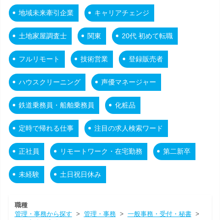
地域未来牽引企業
キャリアチェンジ
土地家屋調査士
関東
20代 初めて転職
フルリモート
技術営業
登録販売者
ハウスクリーニング
声優マネージャー
鉄道乗務員・船舶乗務員
化粧品
定時で帰れる仕事
注目の求人検索ワード
正社員
リモートワーク・在宅勤務
第二新卒
未経験
土日祝日休み
職種
管理・事務から探す
>
管理・事務
>
一般事務・受付・秘書
>