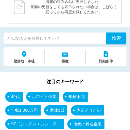
情報の読み込みに失敗しました。
画面の更新をしても表示されない場合は、しばらく
経ってから再度お試しください。
検索
どんな求人をお探しですか？
勤務地・本社
職種
詳細条件
注目のキーワード
40代
ホワイト企業
年齢不問
年収1,000万円
週休3日
内定とりたい
SE（システムエンジニア）
地元の有名企業