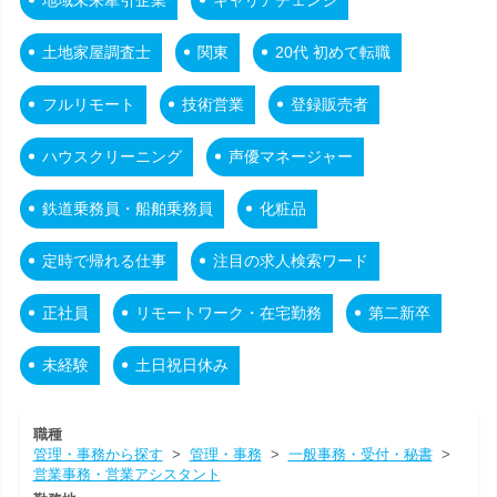
土地家屋調査士
関東
20代 初めて転職
フルリモート
技術営業
登録販売者
ハウスクリーニング
声優マネージャー
鉄道乗務員・船舶乗務員
化粧品
定時で帰れる仕事
注目の求人検索ワード
正社員
リモートワーク・在宅勤務
第二新卒
未経験
土日祝日休み
職種
管理・事務から探す
>
管理・事務
>
一般事務・受付・秘書
>
営業事務・営業アシスタント