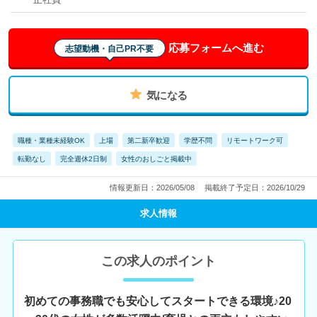
応募フォームへ進む
志望動機・自己PR不要
気になる
職種・業種未経験OK
上場
第二新卒歓迎
学歴不問
リモートワーク可
転勤なし
完全週休2日制
女性のおしごと掲載中
情報更新日：2026/05/08
掲載終了予定日：2026/10/29
求人情報
この求人のポイント
初めての事務職でも安心してスタートできる環境♪20