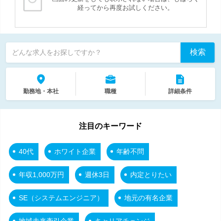
経ってから再度お試しください。
検索
どんな求人をお探しですか？
勤務地・本社
職種
詳細条件
注目のキーワード
40代
ホワイト企業
年齢不問
年収1,000万円
週休3日
内定とりたい
SE（システムエンジニア）
地元の有名企業
地域未来牽引企業
キャリアチェンジ