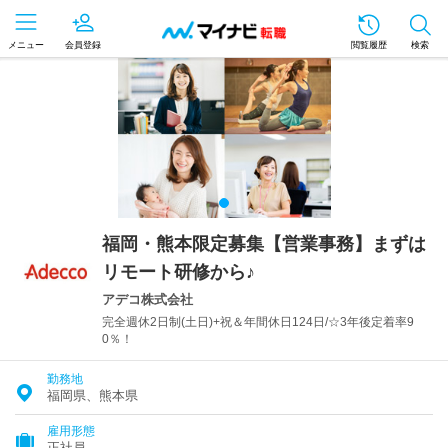
メニュー
会員登録
閲覧履歴
検索
福岡・熊本限定募集【営業事務】まずは
リモート研修から♪
アデコ株式会社
完全週休2日制(土日)+祝＆年間休日124日/☆3年後定着率9
0％！
勤務地
福岡県、熊本県
雇用形態
正社員