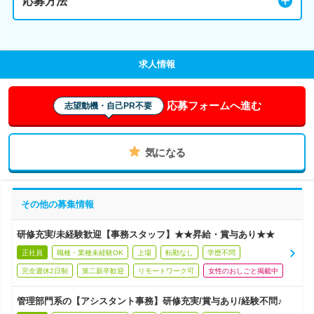
応募方法
求人情報
応募フォームへ進む
志望動機・自己PR不要
気になる
その他の募集情報
研修充実/未経験歓迎【事務スタッフ】★★昇給・賞与あり★★
正社員
職種・業種未経験OK
上場
転勤なし
学歴不問
完全週休2日制
第二新卒歓迎
リモートワーク可
女性のおしごと掲載中
管理部門系の【アシスタント事務】研修充実/賞与あり/経験不問♪