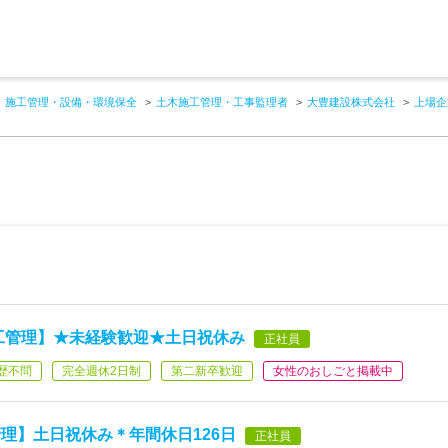
施工管理・設備・環境保全
土木施工管理・工事監理者
大豊建設株式会社
上場企
工管理】★未経験歓迎★土日祝休み
正社員
歴不問
完全週休2日制
第二新卒歓迎
女性のおしごと掲載中
理】土日祝休み＊年間休日126日
正社員