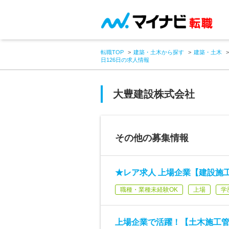
転職TOP
建築・土木から探す
建築・土木
日126日の求人情報
大豊建設株式会社
その他の募集情報
★レア求人 上場企業【建設施
職種・業種未経験OK
上場
学
上場企業で活躍！【土木施工管