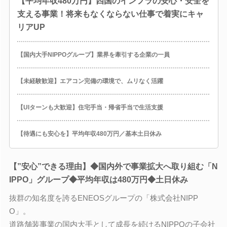
【平均年収480万円】四国のインフラの安心・安全を
支える事業！将来もなくならない仕事で着実にキャ
リアUP
【国内大手NIPPOグループ】業界を牽引する企業の一員
【未経験歓迎】エアコン完備の環境で、ムリなく活躍
【UIターンも大歓迎】住宅手当・帰省手当で生活支援
【待遇にも安心を】平均年収480万円／基本土日休み
【”安心”できる理由】◆国内外で事業拡大へ取り組む「N
IPPO」グループ◆平均年収は480万円◆土日休み
抜群の知名度を誇るENEOSグループの「株式会社NIPP
O」。
道路舗装事業の国内大手として成長を続けるNIPPOの子会社