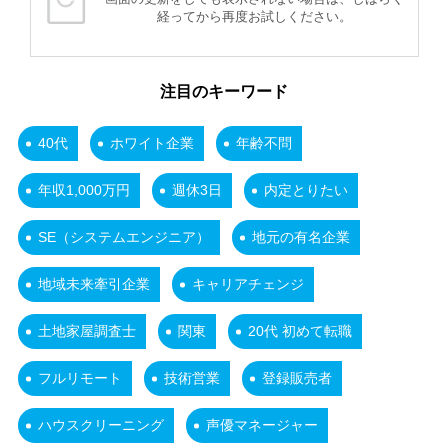
経ってから再度お試しください。
注目のキーワード
40代
ホワイト企業
年齢不問
年収1,000万円
週休3日
内定とりたい
SE（システムエンジニア）
地元の有名企業
地域未来牽引企業
キャリアチェンジ
土地家屋調査士
関東
20代 初めて転職
フルリモート
技術営業
登録販売者
ハウスクリーニング
声優マネージャー