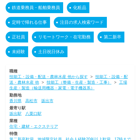
鉄道乗務員・船舶乗務員
化粧品
定時で帰れる仕事
注目の求人検索ワード
正社員
リモートワーク・在宅勤務
第二新卒
未経験
土日祝日休み
職種
技能工・設備・配送・農林水産 他から探す
>
技能工・設備・配
送・農林水産 他
>
技能工（整備・生産・製造・工事）
>
工場
生産・製造（輸送用機器・家電・電子機器系）
勤務地
香川県
高松市
坂出市
最寄り駅
坂出駅
八栗口駅
業種
住宅・建材・エクステリア
特徴
第二新卒歓迎
地域限定社員
社会人経験20年以上歓迎
17時まで