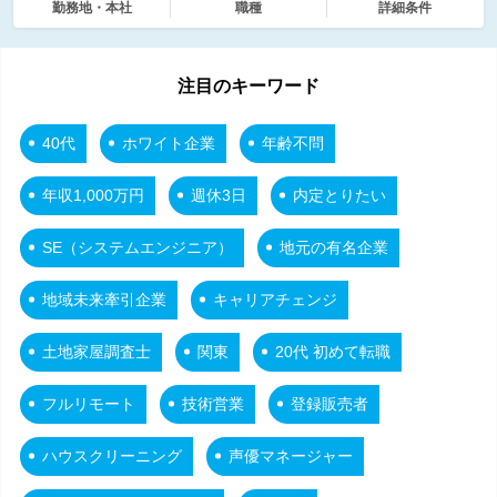
勤務地・本社
職種
詳細条件
注目のキーワード
40代
ホワイト企業
年齢不問
年収1,000万円
週休3日
内定とりたい
SE（システムエンジニア）
地元の有名企業
地域未来牽引企業
キャリアチェンジ
土地家屋調査士
関東
20代 初めて転職
フルリモート
技術営業
登録販売者
ハウスクリーニング
声優マネージャー