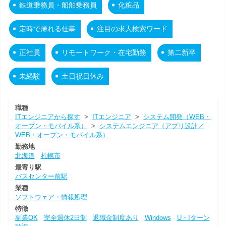
鉄道乗務員・船舶乗務員
化粧品
定時で帰れる仕事
注目の求人検索ワード
正社員
リモートワーク・在宅勤務
第二新卒
未経験
土日祝日休み
職種
ITエンジニアから探す
>
ITエンジニア
>
システム開発（WEB・
オープン・モバイル系）
>
システムエンジニア（アプリ設計／
WEB・オープン・モバイル系）
勤務地
北海道
札幌市
最寄り駅
バスセンター前駅
業種
ソフトウェア・情報処理
特徴
副業OK
完全週休2日制
退職金制度あり
Windows
U・Iターン