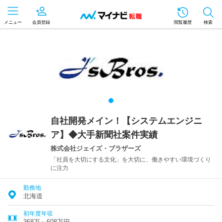
メニュー
会員登録
閲覧履歴
検索
自社開発メイン！【システムエンジニ
ア】◆大手新聞社案件実績
株式会社ジェイズ・ブラザーズ
「社員を大切にする文化」を大切に、働きやすい環境づくり
に注力
勤務地
北海道
初年度年収
368万～608万円