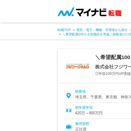
転職TOP
電気・電子・機械・半導体から探す
＼希望配属100％＆前職給を考慮／経験者のた
＼希望配属10
株式会社フジワー
◎年収100万円UP実
勤務地
埼玉県、千葉県、東京都、神奈
初年度年収
420万～800万円
雇用形態
正社員