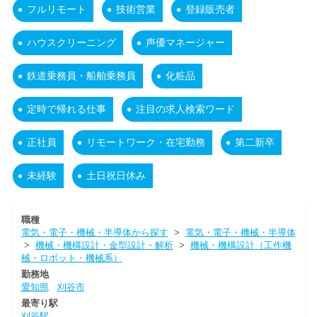
フルリモート
技術営業
登録販売者
ハウスクリーニング
声優マネージャー
鉄道乗務員・船舶乗務員
化粧品
定時で帰れる仕事
注目の求人検索ワード
正社員
リモートワーク・在宅勤務
第二新卒
未経験
土日祝日休み
職種
電気・電子・機械・半導体から探す
>
電気・電子・機械・半導体
>
機械・機構設計・金型設計・解析
>
機械・機構設計（工作機
械・ロボット・機械系）
勤務地
愛知県
刈谷市
最寄り駅
刈谷駅