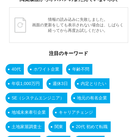
情報の読み込みに失敗しました。
画面の更新をしても表示されない場合は、しばらく
経ってから再度お試しください。
注目のキーワード
40代
ホワイト企業
年齢不問
年収1,000万円
週休3日
内定とりたい
SE（システムエンジニア）
地元の有名企業
地域未来牽引企業
キャリアチェンジ
土地家屋調査士
関東
20代 初めて転職