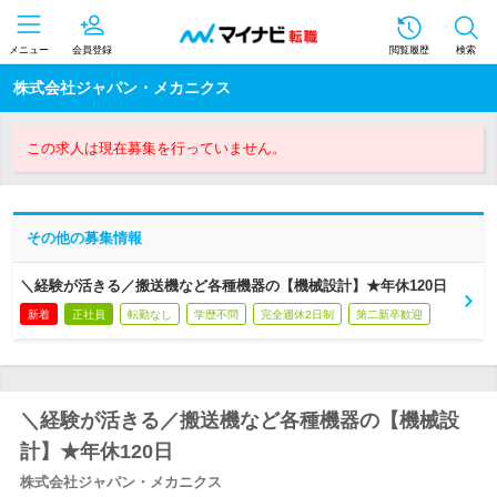
メニュー
会員登録
閲覧履歴
検索
株式会社ジャパン・メカニクス
この求人は現在募集を行っていません。
その他の募集情報
＼経験が活きる／搬送機など各種機器の【機械設計】★年休120日
新着
正社員
転勤なし
学歴不問
完全週休2日制
第二新卒歓迎
＼経験が活きる／搬送機など各種機器の【機械設
計】★年休120日
株式会社ジャパン・メカニクス