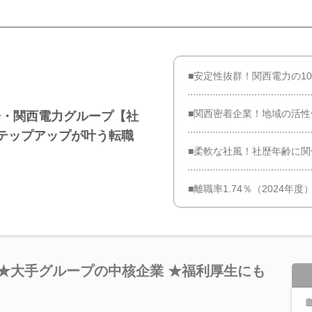
■安定性抜群！関西電力の1
■関西密着企業！地域の活
場・関西電力グループ【社
テップアップが叶う転職
■柔軟な社風！社歴年齢に
■離職率1.74％（2024
★大手グループの中核企業 ★福利厚生にも