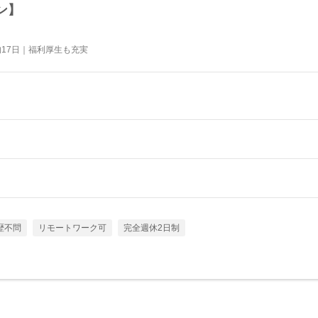
ン】
均17日｜福利厚生も充実
歴不問
リモートワーク可
完全週休2日制