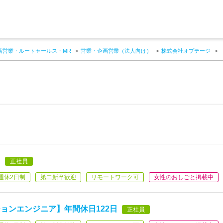
店営業・ルートセールス・MR
営業・企画営業（法人向け）
株式会社オプテージ
】
正社員
週休2日制
第二新卒歓迎
リモートワーク可
女性のおしごと掲載中
ョンエンジニア】年間休日122日
正社員