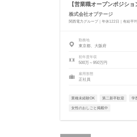
【営業職オープンポジショ
株式会社オプテージ
関西電力グループ｜年休122日｜有給平
勤務地
東京都、大阪府
初年度年収
500万～950万円
雇用形態
正社員
業種未経験OK
第二新卒歓迎
学
女性のおしごと掲載中