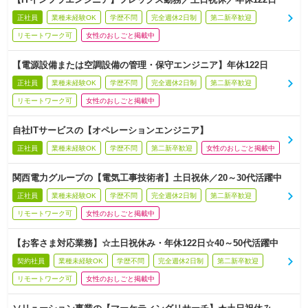
正社員
業種未経験OK
学歴不問
完全週休2日制
第二新卒歓迎
リモートワーク可
女性のおしごと掲載中
【電源設備または空調設備の管理・保守エンジニア】年休122日
正社員
業種未経験OK
学歴不問
完全週休2日制
第二新卒歓迎
リモートワーク可
女性のおしごと掲載中
自社ITサービスの【オペレーションエンジニア】
正社員
業種未経験OK
学歴不問
第二新卒歓迎
女性のおしごと掲載中
関西電力グループの【電気工事技術者】土日祝休／20～30代活躍中
正社員
業種未経験OK
学歴不問
完全週休2日制
第二新卒歓迎
リモートワーク可
女性のおしごと掲載中
【お客さま対応業務】☆土日祝休み・年休122日☆40～50代活躍中
契約社員
業種未経験OK
学歴不問
完全週休2日制
第二新卒歓迎
リモートワーク可
女性のおしごと掲載中