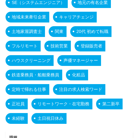
SE（システムエンジニア）
地元の有名企業
地域未来牽引企業
キャリアチェンジ
土地家屋調査士
関東
20代 初めて転職
フルリモート
技術営業
登録販売者
ハウスクリーニング
声優マネージャー
鉄道乗務員・船舶乗務員
化粧品
定時で帰れる仕事
注目の求人検索ワード
正社員
リモートワーク・在宅勤務
第二新卒
未経験
土日祝日休み
職種