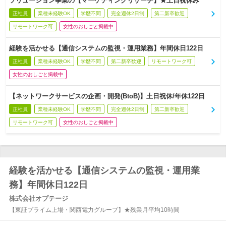
ソリューション事業の【マーケティングリサーチ】★土日祝休み
正社員
業種未経験OK
学歴不問
完全週休2日制
第二新卒歓迎
リモートワーク可
女性のおしごと掲載中
経験を活かせる【通信システムの監視・運用業務】年間休日122日
正社員
業種未経験OK
学歴不問
第二新卒歓迎
リモートワーク可
女性のおしごと掲載中
【ネットワークサービスの企画・開発(BtoB)】土日祝休/年休122日
正社員
業種未経験OK
学歴不問
完全週休2日制
第二新卒歓迎
リモートワーク可
女性のおしごと掲載中
経験を活かせる【通信システムの監視・運用業
務】年間休日122日
株式会社オプテージ
【東証プライム上場・関西電力グループ】★残業月平均10時間