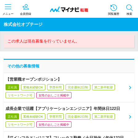
メニュー
会員登録
閲覧履歴
検索
株式会社オプテージ
この求人は現在募集を行っていません。
その他の募集情報
【営業職オープンポジション】
正社員
業種未経験OK
学歴不問
完全週休2日制
第二新卒歓迎
リモートワーク可
女性のおしごと掲載中
成長企業で活躍【アプリケーションエンジニア】年間休日122日
正社員
業種未経験OK
学歴不問
完全週休2日制
第二新卒歓迎
リモートワーク可
女性のおしごと掲載中
【ITインフラエンジニア】フレックス勤務／土日祝休／年休122日