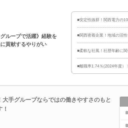
■安定性抜群！関西電力の1
■関西密着企業！地域の活
力グループで活躍》経験を
上に貢献するやりがい
■柔軟な社風！社歴年齢に
■離職率1.74％(2024年
！大手グループならではの働きやすさのもと
す！