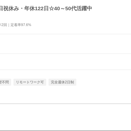
祝休み・年休122日☆40～50代活躍中
回｜定着率97.6%
歴不問
リモートワーク可
完全週休2日制